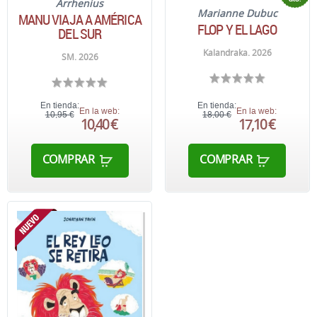
Arrhenius
Marianne Dubuc
MANU VIAJA A AMÉRICA
FLOP Y EL LAGO
DEL SUR
Kalandraka. 2026
SM. 2026
En tienda:
En tienda:
En la web:
En la web:
10,95 €
18,00 €
10,40 €
17,10 €
COMPRAR
COMPRAR