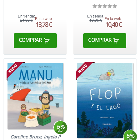
En tienda:
En tienda:
En la web:
En la web:
14,50 €
10,95 €
13,78 €
10,40 €
COMPRAR
COMPRAR
Caroline Bruce
;
Ingela P