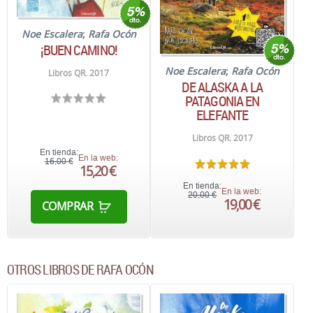
Noe Escalera
;
Rafa Ocón
¡BUEN CAMINO!
Noe Escalera
;
Rafa Ocón
Libros QR. 2017
DE ALASKA A LA
PATAGONIA EN
ELEFANTE
Libros QR. 2017
En tienda:
En la web:
16,00 €
15,20 €
En tienda:
En la web:
20,00 €
19,00 €
COMPRAR
OTROS LIBROS DE RAFA OCÓN