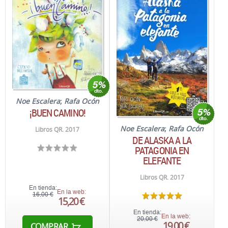
Noe Escalera
;
Rafa Ocón
¡BUEN CAMINO!
Noe Escalera
;
Rafa Ocón
Libros QR. 2017
DE ALASKA A LA
PATAGONIA EN
ELEFANTE
Libros QR. 2017
En tienda:
En la web:
16,00 €
15,20 €
En tienda:
En la web:
20,00 €
19,00 €
COMPRAR