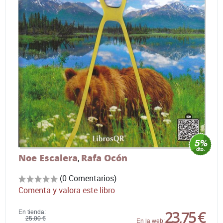
Noe Escalera
Rafa Ocón
,
(0 Comentarios)
Comenta y valora este libro
23,75 €
En tienda:
25,00 €
En la web: