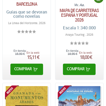
BARCELONA
Vv. Aa.
MAPA DE CARRETERAS
Guías que se devoran
ESPAÑA Y PORTUGAL
como novelas
2026
La Línea del Horizonte. 2026
Escala 1:340.000
Anaya Touring . 2026
En tienda:
En tienda:
En la web:
En la web:
15,90 €
18,95 €
15,11 €
18,00 €
COMPRAR
COMPRAR