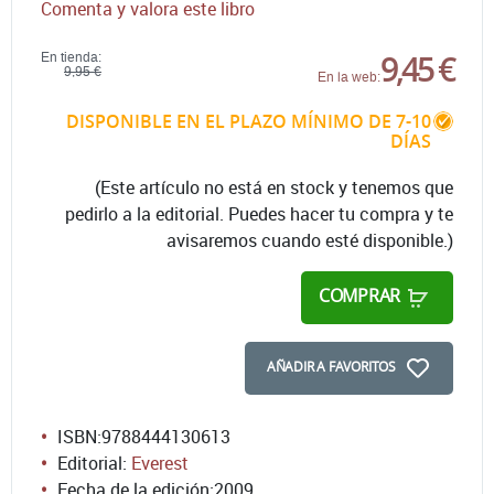
Comenta y valora este libro
9,45 €
En tienda:
9,95 €
En la web:
DISPONIBLE EN EL PLAZO MÍNIMO DE 7-10
DÍAS
(Este artículo no está en stock y tenemos que
pedirlo a la editorial. Puedes hacer tu compra y te
avisaremos cuando esté disponible.)
COMPRAR
AÑADIR A FAVORITOS
ISBN:
9788444130613
Editorial:
Everest
Fecha de la edición:
2009