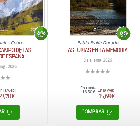
uales Cobos
Pablo Fraile Dorado
CAMPO DE LAS
ASTURIAS EN LA MEMORIA
DE ESPAÑA
Delallama. 2026
ng . 2026
En tienda:
n la web:
En la web:
16,50 €
23,70 €
15,68 €
AR
COMPRAR