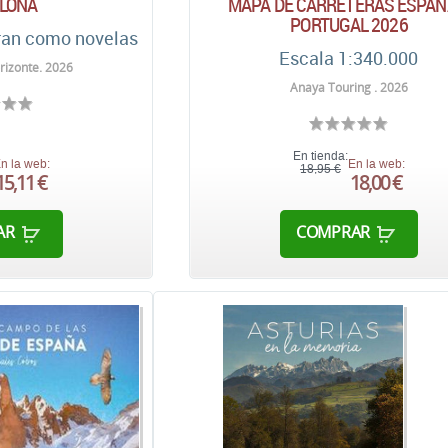
LONA
MAPA DE CARRETERAS ESPAÑ
PORTUGAL 2026
ran como novelas
Escala 1:340.000
rizonte. 2026
Anaya Touring . 2026
En tienda:
n la web:
En la web:
18,95 €
15,11 €
18,00 €
AR
COMPRAR