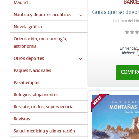
BARCE
Madrid
Guías que se devo
Náutica y deportes acuáticos
La Línea del Ho
Novela gráfica
Orientación, meteorología,
astronomía
En tienda:
E
15,90 €
Otros deportes
Paques Nacionales
COMPR
Pasatiempos
Refugios, alojamientos
Rescate, nudos, supervivencia
Revistas
Salud, medicina y alimentación