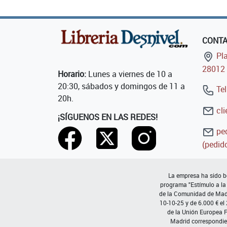
CONT
Pla
28012 
Horario:
Lunes a viernes de 10 a
20:30, sábados y domingos de 11 a
Tel
20h.
cli
¡SÍGUENOS EN LAS REDES!
ped
(pedido
La empresa ha sido be
programa "Estímulo a la
de la Comunidad de Madri
10-10-25 y de 6.000 € el
de la Unión Europea 
Madrid correspondie