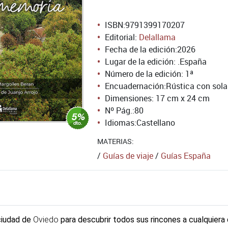
ISBN:
9791399170207
Editorial:
Delallama
Fecha de la edición:
2026
Lugar de la edición: .España
Número de la edición:
1ª
Encuadernación:
Rústica con sol
Dimensiones: 17 cm x 24 cm
Nº Pág.:
80
Idiomas:
Castellano
MATERIAS:
/
Guías de viaje
/
Guías España
 ciudad de
Oviedo
para descubrir todos sus rincones a cualquiera 