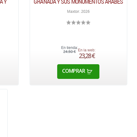
A Y
GRANADA Y SUS MONUMENTOS ÁRABES
Maxtor. 2026
En tienda:
En la web:
24,50 €
23,28 €
COMPRAR