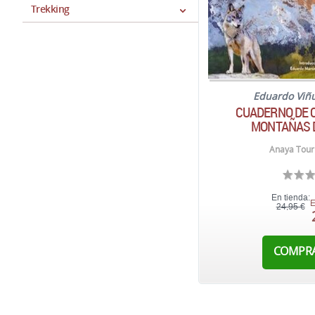
Trekking
Eduardo Viñ
CUADERNO DE 
MONTAÑAS 
Anaya Touri
En tienda:
E
24,95 €
COMPR