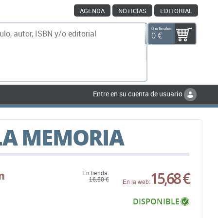
AGENDA
NOTICIAS
EDITORIAL
0 artículos
0 €
scar
Entre en su cuenta de usuario
LA MEMORIA
n
15,68 €
En tienda:
16,50 €
En la web:
DISPONIBLE