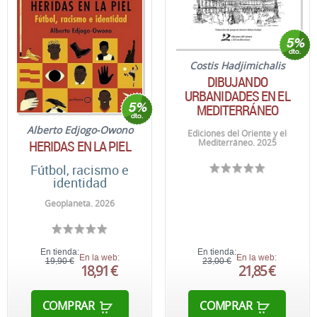
Costis Hadjimichalis
DIBUJANDO
URBANIDADES EN EL
MEDITERRÁNEO
Alberto Edjogo-Owono
Ediciones del Oriente y el
Mediterráneo. 2025
HERIDAS EN LA PIEL
Fútbol, racismo e
identidad
Geoplaneta. 2026
En tienda:
En tienda:
En la web:
En la web:
19,90 €
23,00 €
18,91 €
21,85 €
COMPRAR
COMPRAR