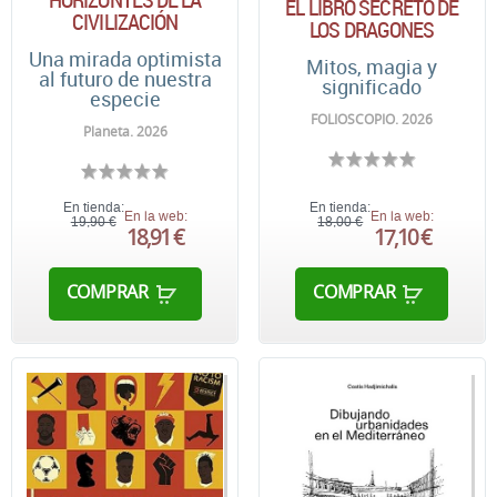
EL LIBRO SECRETO DE
CIVILIZACIÓN
LOS DRAGONES
Una mirada optimista
Mitos, magia y
al futuro de nuestra
significado
especie
FOLIOSCOPIO. 2026
Planeta. 2026
En tienda:
En tienda:
En la web:
En la web:
19,90 €
18,00 €
18,91 €
17,10 €
COMPRAR
COMPRAR