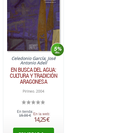
Celedonio García
;
José
Antonio Adell
EN BUSCA DEL AGUA:
CULTURA Y TRADICIÓN
ARAGONESA
Pirineo. 2004
En tienda:
En la web:
15,00 €
14,25 €