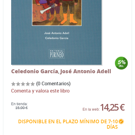
Celedonio García
José Antonio Adell
,
(0 Comentarios)
Comenta y valora este libro
14,25 €
En tienda:
15,00 €
En la web:
DISPONIBLE EN EL PLAZO MÍNIMO DE 7-10
DÍAS