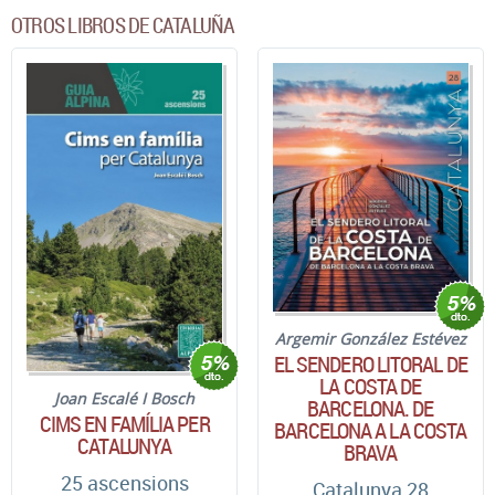
OTROS LIBROS DE CATALUÑA
Argemir González Estévez
EL SENDERO LITORAL DE
LA COSTA DE
Joan Escalé I Bosch
BARCELONA. DE
CIMS EN FAMÍLIA PER
BARCELONA A LA COSTA
CATALUNYA
BRAVA
25 ascensions
Catalunya 28