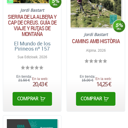
Jordi Bastart
SIERRA DE LA ALBERA Y
CAP DE CREUS. GUÍA DE
VIAJE Y RUTAS DE
MONTAÑA
Jordi Bastart
CAMINS AMB HISTÒRIA
El Mundo de los
Pirineos nº 157
Alpina. 2026
Sua Edizioak. 2026
En tienda:
En tienda:
En la web:
En la web:
21,50 €
15,00 €
20,43 €
14,25 €
COMPRAR
COMPRAR