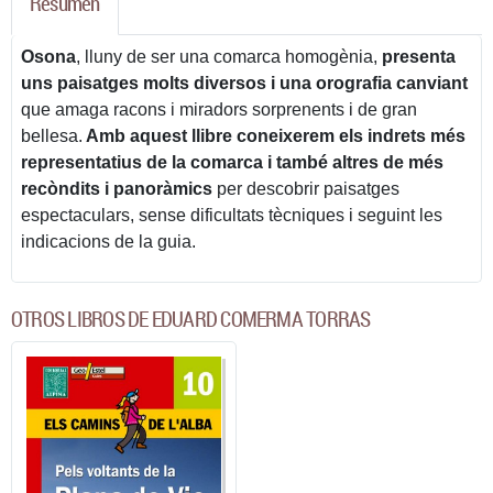
Resumen
Osona
, lluny de ser una comarca homogènia,
presenta
uns paisatges molts diversos i una orografia canviant
que amaga racons i miradors sorprenents i de gran
bellesa.
Amb aquest llibre coneixerem els indrets més
representatius de la comarca i també altres de més
recòndits i panoràmics
per descobrir paisatges
espectaculars, sense dificultats tècniques i seguint les
indicacions de la guia.
OTROS LIBROS DE EDUARD COMERMA TORRAS