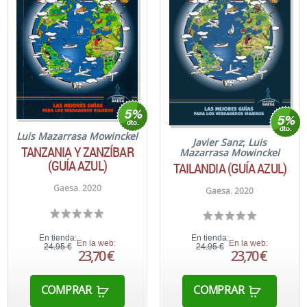
Luis Mazarrasa Mowinckel
Javier Sanz
;
Luis
TANZANIA Y ZANZÍBAR
Mazarrasa Mowinckel
(GUÍA AZUL)
TAILANDIA (GUÍA AZUL)
Gaesa. 2020
Gaesa. 2020
En tienda:
En tienda:
En la web:
En la web:
24,95 €
24,95 €
23,70 €
23,70 €
COMPRAR
COMPRAR