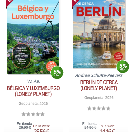
Andrea Schulte-Peevers
BERLÍN DE CERCA
Vv. Aa.
BÉLGICA Y LUXEMBURGO
(LONELY PLANET)
(LONELY PLANET)
Geoplaneta. 2026
Geoplaneta. 2026
En tienda:
En tienda:
En la web:
En la web:
26,90 €
14,90 €
25,56 €
14,16 €