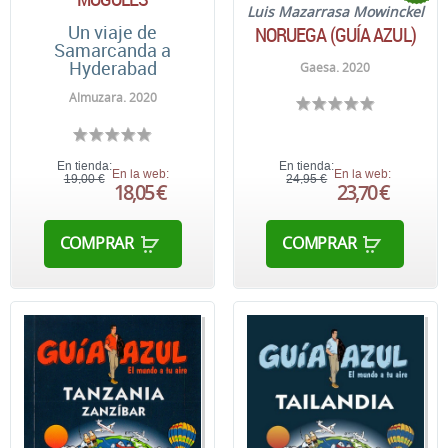
Luis Mazarrasa Mowinckel
Un viaje de
NORUEGA (GUÍA AZUL)
Samarcanda a
Hyderabad
Gaesa. 2020
Almuzara. 2020
En tienda:
En tienda:
En la web:
En la web:
19,00 €
24,95 €
18,05 €
23,70 €
COMPRAR
COMPRAR