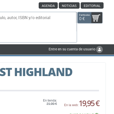
AGENDA
NOTICIAS
EDITORIAL
0 artículos
0 €
scar
Entre en su cuenta de usuario
EST HIGHLAND
19,95 €
En tienda:
21,00 €
En la web: