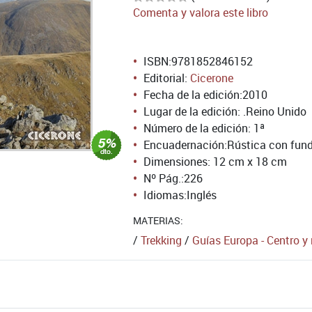
Comenta y valora este libro
ISBN:
9781852846152
Editorial:
Cicerone
Fecha de la edición:
2010
Lugar de la edición: .Reino Unido
Número de la edición:
1ª
Encuadernación:
Rústica con fund
Dimensiones: 12 cm x 18 cm
Nº Pág.:
226
Idiomas:
Inglés
MATERIAS:
/
Trekking
/
Guías Europa - Centro y 