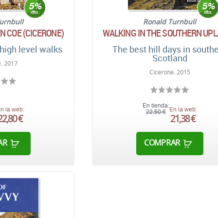
urnbull
Ronald Turnbull
N COE (CICERONE)
WALKING IN THE SOUTHERN UP
high level walks
The best hill days in south
Scotland
. 2017
Cicerone. 2015
En tienda:
n la web:
En la web:
22,50 €
22,80 €
21,38 €
AR
COMPRAR