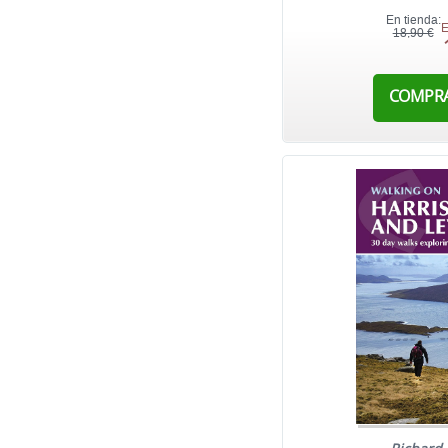
En tienda:
E
18,90 €
COMPR