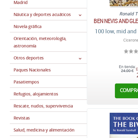
Madrid
Ronald T
Náutica y deportes acuáticos
BEN NEVIS AND GLE
Novela gráfica
100 low, mid and 
Orientación, meteorología,
Cicerone
astronomía
Otros deportes
En tienda:
Paques Nacionales
E
24,00 €
Pasatiempos
COMPR
Refugios, alojamientos
Rescate, nudos, supervivencia
Revistas
Salud, medicina y alimentación