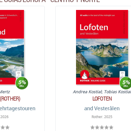
Mertz
Andrea Kostial
;
Tobias Kostia
(ROTHER)
LOFOTEN
ehrtagestouren
and Vesterålen
 2026
Rother. 2025