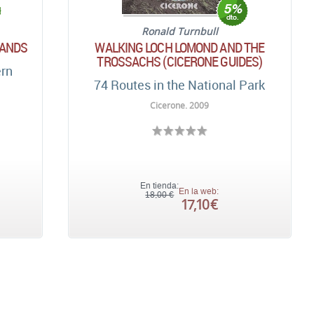
Ronald Turnbull
LANDS
WALKING LOCH LOMOND AND THE
TROSSACHS (CICERONE GUIDES)
ern
74 Routes in the National Park
Cicerone. 2009
En tienda:
En la web:
18,00 €
17,10 €