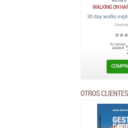
Richard 
WALKING ON HAR
30 day walks expl
Cicerone
En tienda:
E
24,00 €
COMPR
OTROS CLIENTE