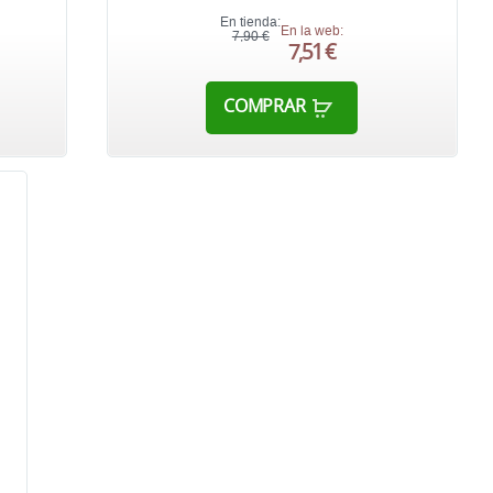
En tienda:
En la web:
7,90 €
7,51 €
COMPRAR