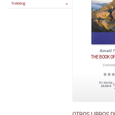
Trekking
Ronald T
THE BOOK OF
Cicerone
En tienda:
E
15,00 €
OTROS LIBROS D