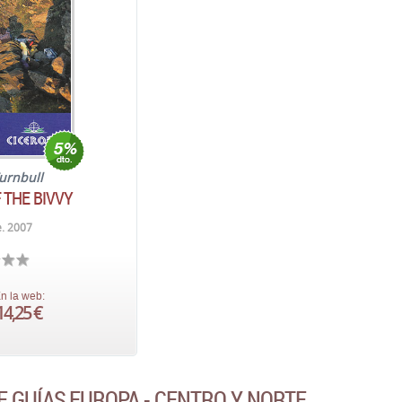
urnbull
 THE BIVVY
. 2007
n la web:
14,25 €
E GUÍAS EUROPA - CENTRO Y NORTE