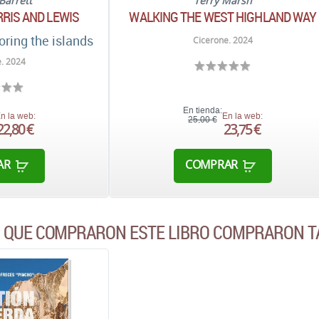
Barrett
Terry Marsh
RIS AND LEWIS
WALKING THE WEST HIGHLAND WAY
oring the islands
Cicerone. 2024
. 2024
En tienda:
n la web:
En la web:
25,00 €
22,80 €
23,75 €
AR
COMPRAR
S QUE COMPRARON ESTE LIBRO COMPRARON T