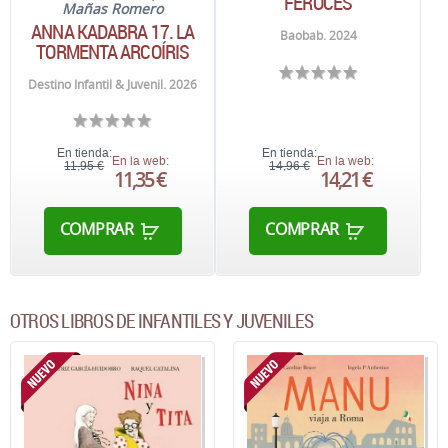
FEROCES
Mañas Romero
ANNA KADABRA 17. LA
Baobab. 2024
TORMENTA ARCOÍRIS
Destino Infantil & Juvenil. 2026
En tienda:
En tienda:
En la web:
En la web:
11,95 €
14,96 €
11,35 €
14,21 €
COMPRAR
COMPRAR
OTROS LIBROS DE INFANTILES Y JUVENILES