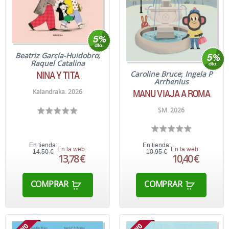
Beatriz García-Huidobro
;
Raquel Catalina
NINA Y TITA
Caroline Bruce
;
Ingela P
Arrhenius
MANU VIAJA A ROMA
Kalandraka. 2026
SM. 2026
En tienda:
En tienda:
En la web:
En la web:
14,50 €
10,95 €
13,78 €
10,40 €
COMPRAR
COMPRAR