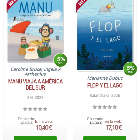
Caroline Bruce
;
Ingela P
Arrhenius
Marianne Dubuc
MANU VIAJA A AMÉRICA
FLOP Y EL LAGO
DEL SUR
Kalandraka. 2026
SM. 2026
En tienda:
En tienda:
En la web:
En la web:
10,95 €
18,00 €
10,40 €
17,10 €