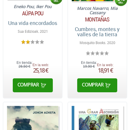
Eneko Pou
;
Iker Pou
Marcos Navarro
;
Mia
AÚPA POU
Cassany
MONTAÑAS
Una vida encordados
Cumbres, montes y
Sua Edizioak. 2021
valles de la tierra
Mosquito Books. 2020
En tienda:
En tienda:
En la web:
En la web:
26,50 €
19,90 €
25,18 €
18,91 €
COMPRAR
COMPRAR