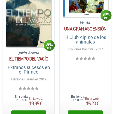
Vv. Aa.
UNA GRAN ASCENSIÓN
El Club Alpino de los
animales
Ediciones Desnivel. 2017
Jokin Azketa
EL TIEMPO DEL VACÍO
Extraños sucesos en
el Pirineo
Ediciones Desnivel. 2019
En tienda:
En tienda:
En la web:
En la web:
21,00 €
16,00 €
19,95 €
15,20 €