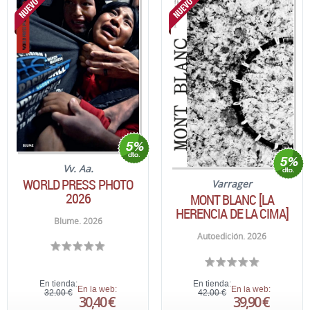
Vv. Aa.
WORLD PRESS PHOTO
Varrager
2026
MONT BLANC [LA
HERENCIA DE LA CIMA]
Blume. 2026
Autoedición. 2026
En tienda:
En tienda:
En la web:
En la web:
32,00 €
42,00 €
30,40 €
39,90 €