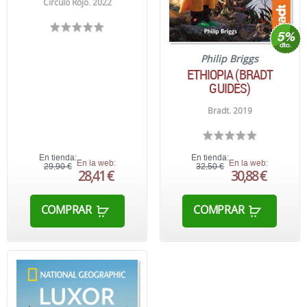
Circulo Rojo. 2022
Philip Briggs
ETHIOPIA (BRADT
GUIDES)
Bradt. 2019
En tienda:
En tienda:
En la web:
En la web:
29,90 €
32,50 €
28,41 €
30,88 €
COMPRAR
COMPRAR