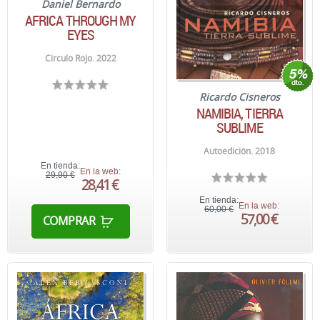
Daniel Bernardo
AFRICA THROUGH MY
EYES
Circulo Rojo. 2022
Ricardo Cisneros
NAMIBIA, TIERRA
SUBLIME
Autoedición. 2018
En tienda:
En la web:
29,90 €
28,41 €
En tienda:
En la web:
60,00 €
57,00 €
COMPRAR