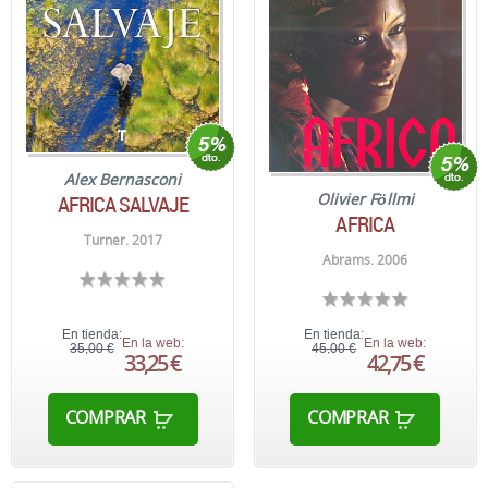
Alex Bernasconi
Olivier Föllmi
AFRICA SALVAJE
AFRICA
Turner. 2017
Abrams. 2006
En tienda:
En tienda:
En la web:
En la web:
35,00 €
45,00 €
33,25 €
42,75 €
COMPRAR
COMPRAR