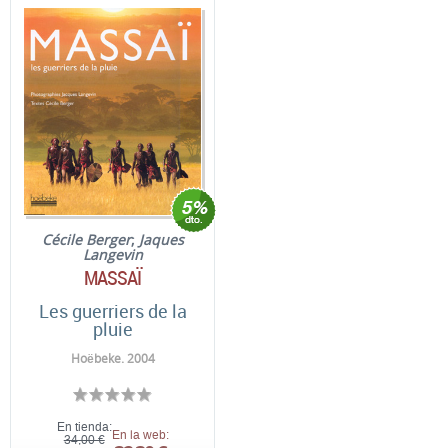
Cécile Berger
;
Jaques
Langevin
MASSAÏ
Les guerriers de la
pluie
Hoëbeke. 2004
En tienda:
En la web:
34,00 €