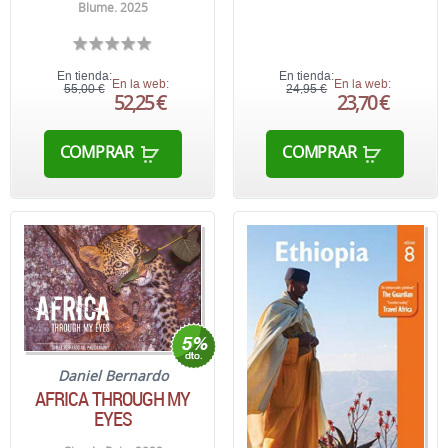
Blume. 2025
En tienda:
En tienda:
En la web:
En la web:
55,00 €
24,95 €
52,25 €
23,70 €
COMPRAR
COMPRAR
Daniel Bernardo
AFRICA THROUGH MY
EYES