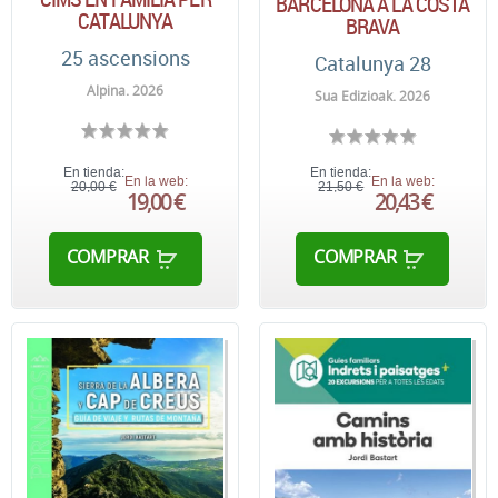
BARCELONA A LA COSTA
CATALUNYA
BRAVA
25 ascensions
Catalunya 28
Alpina. 2026
Sua Edizioak. 2026
En tienda:
En tienda:
En la web:
En la web:
20,00 €
21,50 €
19,00 €
20,43 €
COMPRAR
COMPRAR