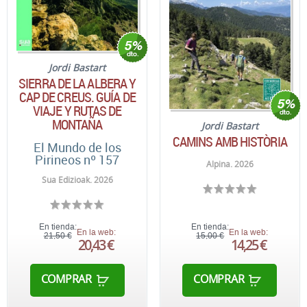
Jordi Bastart
SIERRA DE LA ALBERA Y
CAP DE CREUS. GUÍA DE
VIAJE Y RUTAS DE
MONTAÑA
Jordi Bastart
CAMINS AMB HISTÒRIA
El Mundo de los
Pirineos nº 157
Alpina. 2026
Sua Edizioak. 2026
En tienda:
En tienda:
En la web:
En la web:
21,50 €
15,00 €
20,43 €
14,25 €
COMPRAR
COMPRAR