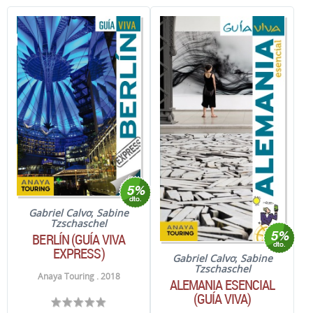
Gabriel Calvo
;
Sabine
Tzschaschel
BERLÍN (GUÍA VIVA
EXPRESS)
Gabriel Calvo
;
Sabine
Tzschaschel
Anaya Touring . 2018
ALEMANIA ESENCIAL
(GUÍA VIVA)