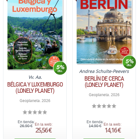
Andrea Schulte-Peevers
BERLÍN DE CERCA
Vv. Aa.
BÉLGICA Y LUXEMBURGO
(LONELY PLANET)
(LONELY PLANET)
Geoplaneta. 2026
Geoplaneta. 2026
En tienda:
En tienda:
En la web:
En la web:
26,90 €
14,90 €
25,56 €
14,16 €