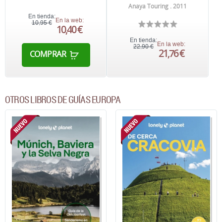
Anaya Touring . 2011
En tienda:
En la web:
10,95 €
10,40 €
En tienda:
En la web:
22,90 €
21,76 €
COMPRAR
OTROS LIBROS DE GUÍAS EUROPA