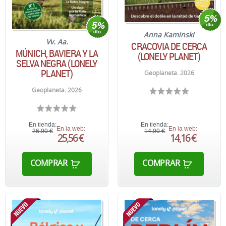
Anna Kaminski
Vv. Aa.
CRACOVIA DE CERCA
MÚNICH, BAVIERA Y LA
(LONELY PLANET)
SELVA NEGRA (LONELY
PLANET)
Geoplaneta. 2026
Geoplaneta. 2026
En tienda:
En tienda:
En la web:
En la web:
26,90 €
14,90 €
25,56 €
14,16 €
COMPRAR
COMPRAR