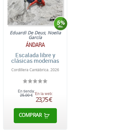
Eduardi De Deus
;
Noelia
García
ÁNDARA
Escalada libre y
clásicas modernas
Cordillera Cantábrica. 2026
En tienda:
En la web:
25,00 €
23,75 €
COMPRAR