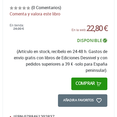
(0 Comentarios)
Comenta y valora este libro
22,80 €
En tienda:
24,00 €
En la web:
DISPONIBLE
(Artículo en stock, recíbelo en 24-48 h. Gastos de
envío gratis con libros de Ediciones Desnivel y con
pedidos superiores a 39 € -solo para España
peninsular).
COMPRAR
AÑADIR A FAVORITOS
ISBN:
9788461292837