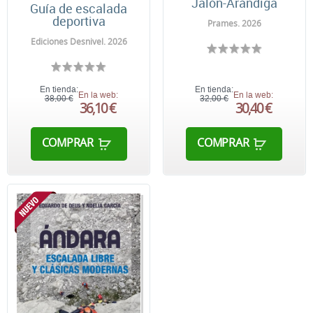
Jalón-Arándiga
Guía de escalada
deportiva
Prames. 2026
Ediciones Desnivel. 2026
En tienda:
En tienda:
En la web:
En la web:
38,00 €
32,00 €
36,10 €
30,40 €
COMPRAR
COMPRAR