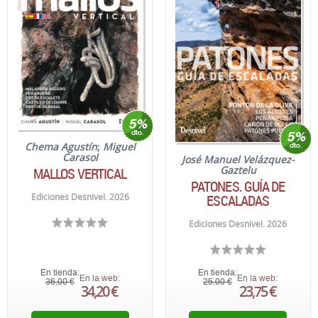
Chema Agustín
;
Miguel
Carasol
José Manuel Velázquez-
Gaztelu
MALLOS VERTICAL
PATONES. GUÍA DE
ESCALADAS
Ediciones Desnivel. 2026
Ediciones Desnivel. 2026
En tienda:
En tienda:
En la web:
En la web:
36,00 €
25,00 €
34,20 €
23,75 €