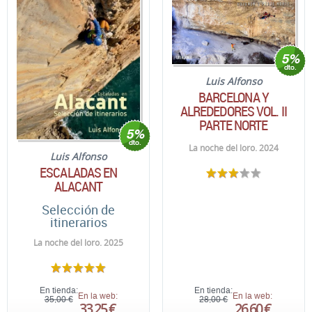
Luis Alfonso
BARCELONA Y
ALREDEDORES VOL. II
PARTE NORTE
La noche del loro. 2024
Luis Alfonso
ESCALADAS EN
ALACANT
Selección de
itinerarios
La noche del loro. 2025
En tienda:
En tienda:
En la web:
En la web:
35,00 €
28,00 €
33,25 €
26,60 €