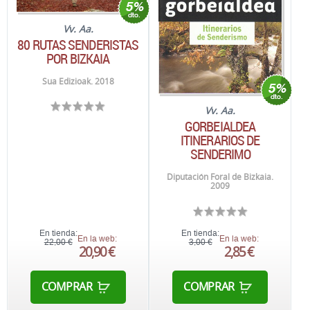
Vv. Aa.
80 RUTAS SENDERISTAS
POR BIZKAIA
Sua Edizioak. 2018
Vv. Aa.
GORBEIALDEA
ITINERARIOS DE
SENDERIMO
Diputación Foral de Bizkaia.
2009
En tienda:
En tienda:
En la web:
En la web:
22,00 €
3,00 €
20,90 €
2,85 €
COMPRAR
COMPRAR