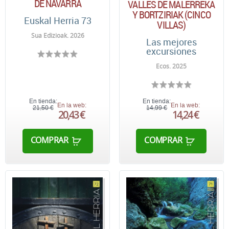
DE NAVARRA
VALLES DE MALERREKA
Y BORTZIRIAK (CINCO
Euskal Herria 73
VILLAS)
Sua Edizioak. 2026
Las mejores
excursiones
Ecos. 2025
En tienda:
En tienda:
En la web:
En la web:
21,50 €
14,99 €
20,43 €
14,24 €
COMPRAR
COMPRAR