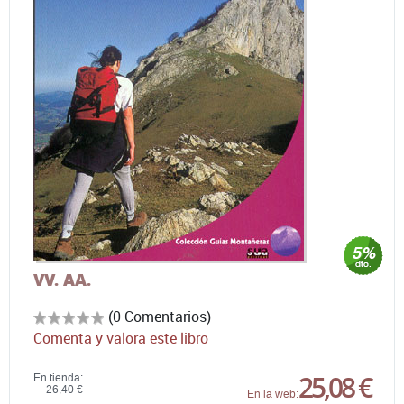
VV. AA.
(0 Comentarios)
Comenta y valora este libro
25,08 €
En tienda:
26,40 €
En la web: