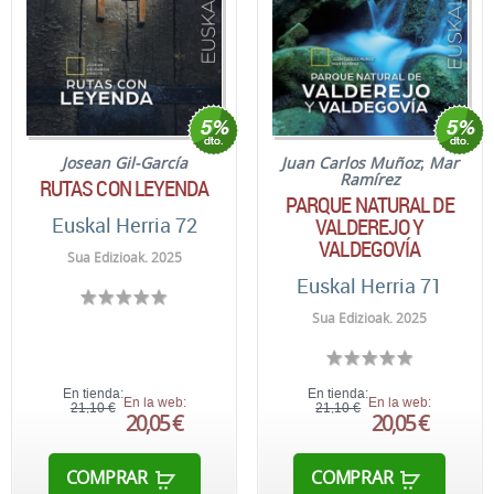
Josean Gil-García
Juan Carlos Muñoz
;
Mar
Ramírez
RUTAS CON LEYENDA
PARQUE NATURAL DE
Euskal Herria 72
VALDEREJO Y
VALDEGOVÍA
Sua Edizioak. 2025
Euskal Herria 71
Sua Edizioak. 2025
En tienda:
En tienda:
En la web:
En la web:
21,10 €
21,10 €
20,05 €
20,05 €
COMPRAR
COMPRAR