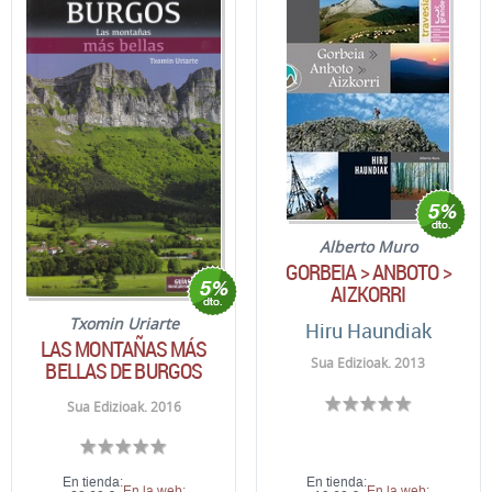
Alberto Muro
GORBEIA > ANBOTO >
AIZKORRI
Txomin Uriarte
Hiru Haundiak
LAS MONTAÑAS MÁS
Sua Edizioak. 2013
BELLAS DE BURGOS
Sua Edizioak. 2016
En tienda:
En tienda:
En la web:
En la web: