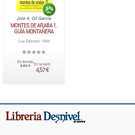
Jose A. Gil García
MONTES DE ARABA 1.
GUÍA MONTAÑERA
Sua Edizioak. 1994
En tienda:
En la web:
4,81 €
4,57 €