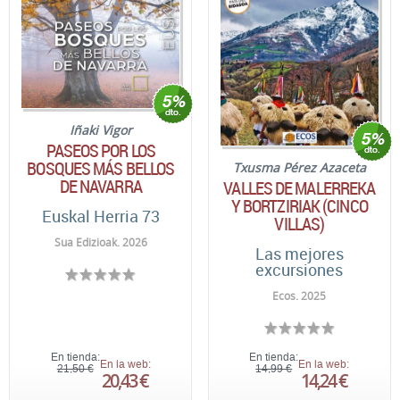
Iñaki Vigor
PASEOS POR LOS
BOSQUES MÁS BELLOS
Txusma Pérez Azaceta
DE NAVARRA
VALLES DE MALERREKA
Y BORTZIRIAK (CINCO
Euskal Herria 73
VILLAS)
Sua Edizioak. 2026
Las mejores
excursiones
Ecos. 2025
En tienda:
En tienda:
En la web:
En la web:
21,50 €
14,99 €
20,43 €
14,24 €