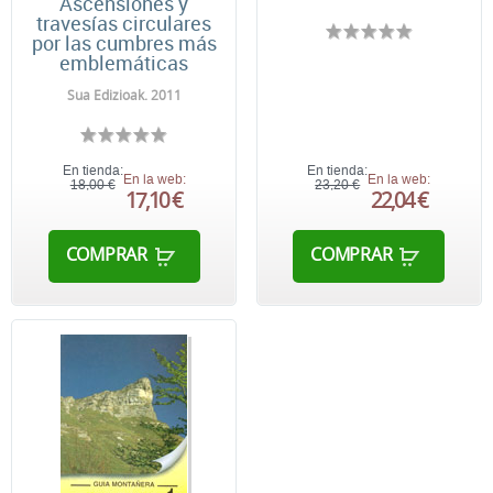
Ascensiones y
travesías circulares
por las cumbres más
emblemáticas
Sua Edizioak. 2011
En tienda:
En tienda:
En la web:
En la web:
18,00 €
23,20 €
17,10 €
22,04 €
COMPRAR
COMPRAR