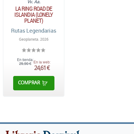
Vv. Aa.
LA RING ROAD DE
ISLANDIA (LONELY
PLANET)
Rutas Legendarias
Geoplaneta. 2026
En tienda:
En la web:
25,90 €
24,61 €
COMPRAR