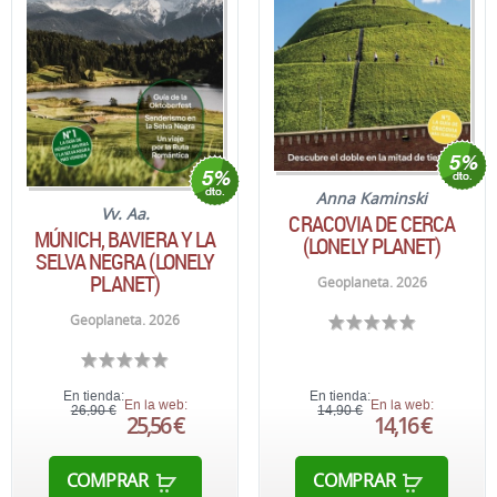
Anna Kaminski
Vv. Aa.
CRACOVIA DE CERCA
MÚNICH, BAVIERA Y LA
(LONELY PLANET)
SELVA NEGRA (LONELY
PLANET)
Geoplaneta. 2026
Geoplaneta. 2026
En tienda:
En tienda:
En la web:
En la web:
26,90 €
14,90 €
25,56 €
14,16 €
COMPRAR
COMPRAR