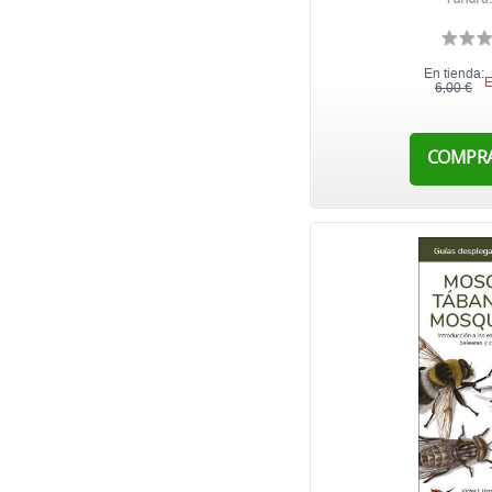
En tienda:
E
6,00 €
COMPR