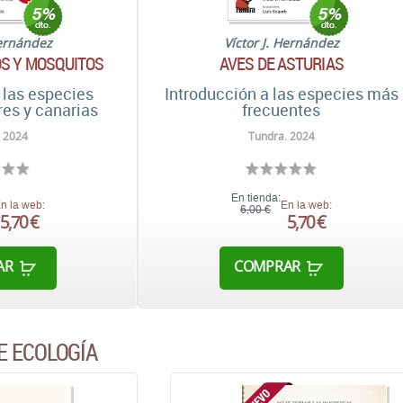
Hernández
Víctor J. Hernández
S Y MOSQUITOS
AVES DE ASTURIAS
 las especies
Introducción a las especies más
res y canarias
frecuentes
 2024
Tundra. 2024
En tienda:
n la web:
En la web:
6,00 €
5,70 €
5,70 €
AR
COMPRAR
E ECOLOGÍA