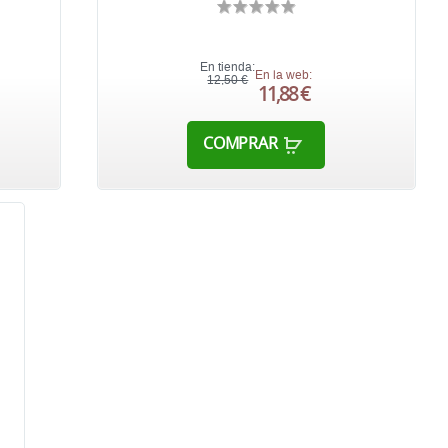
En tienda:
En la web:
12,50 €
11,88 €
COMPRAR