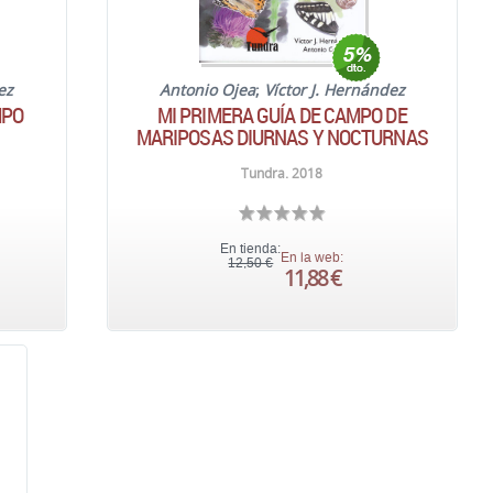
ez
Antonio Ojea
;
Víctor J. Hernández
MPO
MI PRIMERA GUÍA DE CAMPO DE
MARIPOSAS DIURNAS Y NOCTURNAS
Tundra. 2018
En tienda:
En la web:
12,50 €
11,88 €