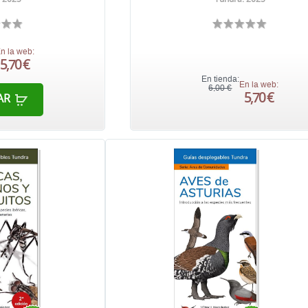
n la web:
5,70 €
En tienda:
En la web:
6,00 €
5,70 €
AR