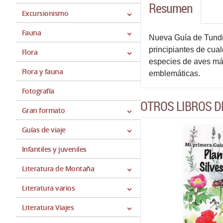
Resumen
Excursionismo
Fauna
Nueva Guía de Tundra
principiantes de cual
Flora
especies de aves más
Flora y fauna
emblemáticas.
Fotografía
OTROS LIBROS D
Gran formato
Guías de viaje
Infantiles y juveniles
Literatura de Montaña
Literatura varios
Literatura Viajes