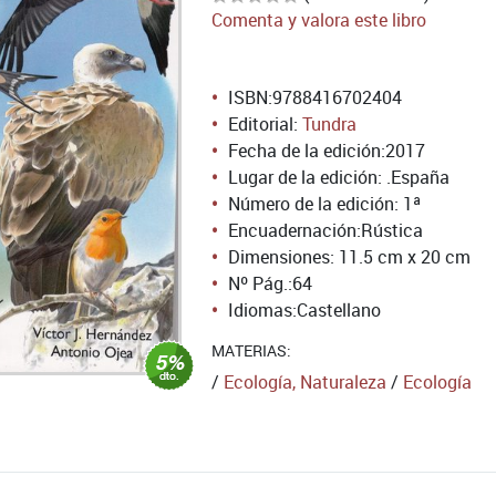
Comenta y valora este libro
ISBN:
9788416702404
Editorial:
Tundra
Fecha de la edición:
2017
Lugar de la edición: .España
Número de la edición:
1ª
Encuadernación:
Rústica
Dimensiones: 11.5 cm x 20 cm
Nº Pág.:
64
Idiomas:
Castellano
MATERIAS:
/
Ecología, Naturaleza
/
Ecología