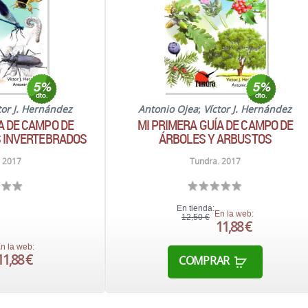
tor J. Hernández
Antonio Ojea
;
Víctor J. Hernández
A DE CAMPO DE
MI PRIMERA GUÍA DE CAMPO DE
S INVERTEBRADOS
ÁRBOLES Y ARBUSTOS
 2017
Tundra. 2017
En tienda:
En la web:
12,50 €
11,88 €
n la web:
11,88 €
COMPRAR