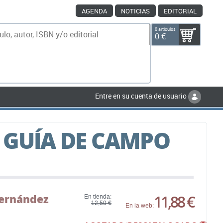
AGENDA
NOTICIAS
EDITORIAL
0 artículos
0 €
scar
Entre en su cuenta de usuario
 GUÍA DE CAMPO
Hernández
11,88 €
En tienda:
12,50 €
En la web: