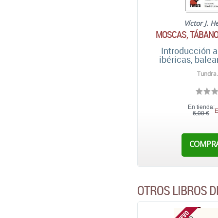
Víctor J. 
MOSCAS, TÁBANO
Introducción a
ibéricas, balea
Tundra.
En tienda:
E
6,00 €
COMPR
OTROS LIBROS D