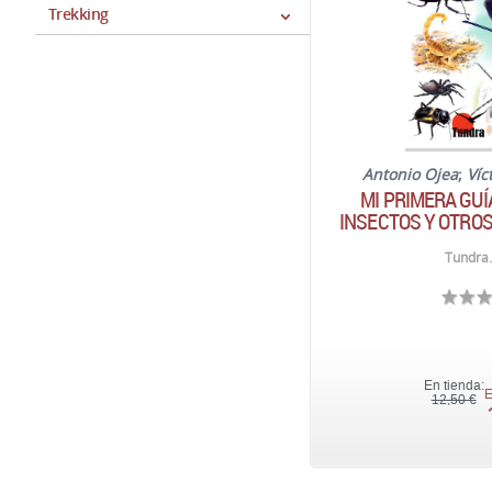
Trekking
Antonio Ojea
;
Víc
MI PRIMERA GUÍ
INSECTOS Y OTRO
Tundra.
En tienda:
E
12,50 €