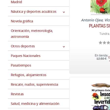
Madrid
Náutica y deportes acuáticos
Antonio Ojea
;
Víc
Novela gráfica
PLANTAS S
Orientación, meteorología,
Tundra.
astronomía
Otros deportes
Paques Nacionales
En tienda:
E
12,50 €
Pasatiempos
Refugios, alojamientos
Rescate, nudos, supervivencia
Revistas
Salud, medicina y alimentación