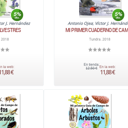
tor J. Hernández
Antonio Ojea
;
Víctor J. Hernánd
ILVESTRES
MI PRIMER CUADERNO DE CA
 2018
Tundra. 2018
En tienda:
n la web:
En la web:
12,50 €
11,88 €
11,88 €