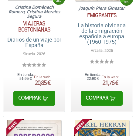
Cristina Doménech
Joaquín Riera Ginestar
Romero
;
Cristina Morales
EMIGRANTES
Segura
VIAJERAS
La historia olvidada
BOSTONIANAS
de la emigración
española a europa
Diarios de un viaje por
(1960-1975)
España
Arzalia. 2026
Siruela. 2026
En tienda:
En tienda:
En la web:
En la web:
21,95 €
22,90 €
20,85 €
21,76 €
COMPRAR
COMPRAR