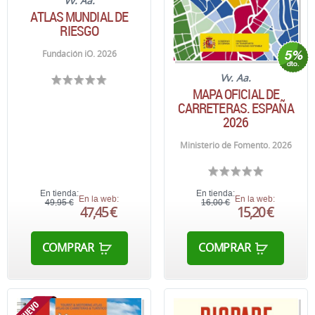
Vv. Aa.
ATLAS MUNDIAL DE
RIESGO
Fundación iO. 2026
Vv. Aa.
MAPA OFICIAL DE
CARRETERAS. ESPAÑA
2026
Ministerio de Fomento. 2026
En tienda:
En tienda:
En la web:
En la web:
49,95 €
16,00 €
47,45 €
15,20 €
COMPRAR
COMPRAR