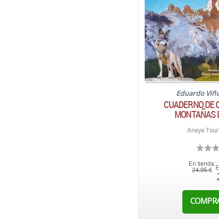
Eduardo Viñ
CUADERNO DE 
MONTAÑAS 
Anaya Touri
En tienda:
E
24,95 €
COMPR