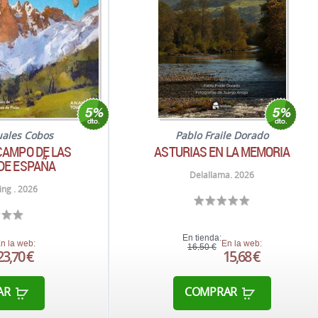
uales Cobos
Pablo Fraile Dorado
CAMPO DE LAS
ASTURIAS EN LA MEMORIA
DE ESPAÑA
Delallama. 2026
ng . 2026
En tienda:
n la web:
En la web:
16,50 €
23,70 €
15,68 €
AR
COMPRAR