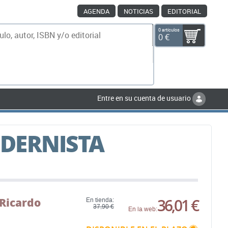
AGENDA
NOTICIAS
EDITORIAL
0 artículos
0 €
scar
Entre en su cuenta de usuario
DERNISTA
Ricardo
36,01 €
En tienda:
37,90 €
En la web: