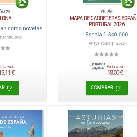
Pazos
Vv. Aa.
LONA
MAPA DE CARRETERAS ESPAÑ
PORTUGAL 2026
ran como novelas
Escala 1:340.000
rizonte. 2026
Anaya Touring . 2026
En tienda:
n la web:
En la web:
18,95 €
15,11 €
18,00 €
AR
COMPRAR