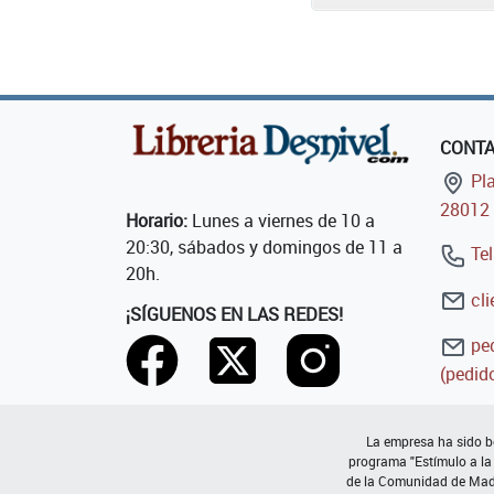
CONT
Pla
28012 
Horario:
Lunes a viernes de 10 a
20:30, sábados y domingos de 11 a
Tel
20h.
cli
¡SÍGUENOS EN LAS REDES!
ped
(pedido
La empresa ha sido be
programa "Estímulo a la
de la Comunidad de Madri