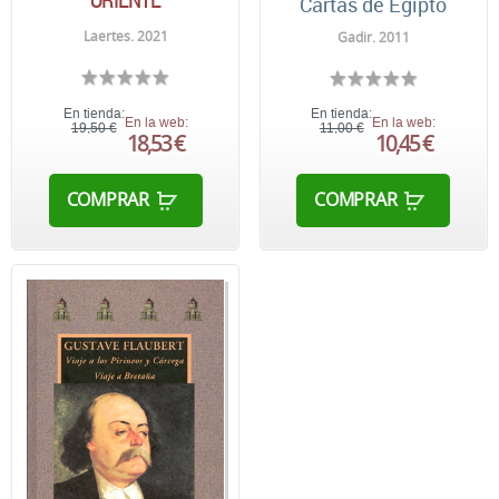
Cartas de Egipto
Laertes. 2021
Gadir. 2011
En tienda:
En tienda:
En la web:
En la web:
19,50 €
11,00 €
18,53 €
10,45 €
COMPRAR
COMPRAR