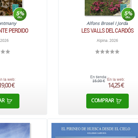
ontmany
Alfons Brosel I Jordà
NTE PERDIDO
LES VALLS DEL CARDÓS
 2026
Alpina. 2026
En tienda:
n la web:
En la web:
15,00 €
19,00 €
14,25 €
AR
COMPRAR