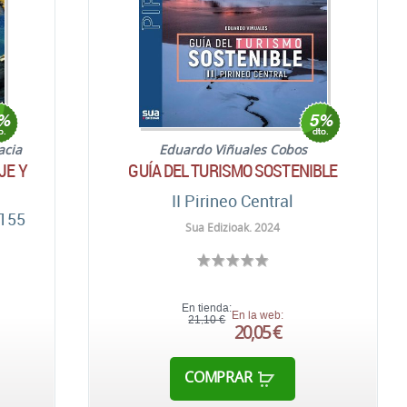
acia
Eduardo Viñuales Cobos
JE Y
GUÍA DEL TURISMO SOSTENIBLE
II Pirineo Central
 155
Sua Edizioak. 2024
En tienda:
En la web:
21,10 €
20,05 €
COMPRAR