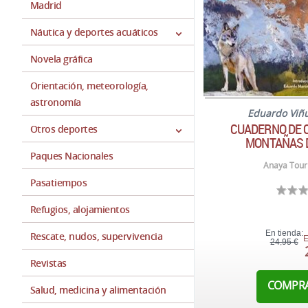
Madrid
Náutica y deportes acuáticos
Novela gráfica
Orientación, meteorología,
astronomía
Eduardo Viñ
CUADERNO DE 
Otros deportes
MONTAÑAS 
Paques Nacionales
Anaya Touri
Pasatiempos
Refugios, alojamientos
En tienda:
Rescate, nudos, supervivencia
E
24,95 €
Revistas
COMPR
Salud, medicina y alimentación