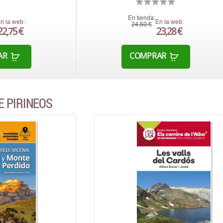
En tienda:
n la web:
En la web:
24,50 €
22,75 €
23,28 €
AR
COMPRAR
E PIRINEOS