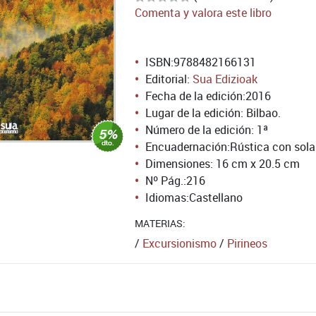
Comenta y valora este libro
ISBN:
9788482166131
Editorial:
Sua Edizioak
Fecha de la edición:
2016
Lugar de la edición: Bilbao.
Número de la edición:
1ª
Encuadernación:
Rústica con sol
Dimensiones: 16 cm x 20.5 cm
Nº Pág.:
216
Idiomas:
Castellano
MATERIAS:
/
Excursionismo
/
Pirineos