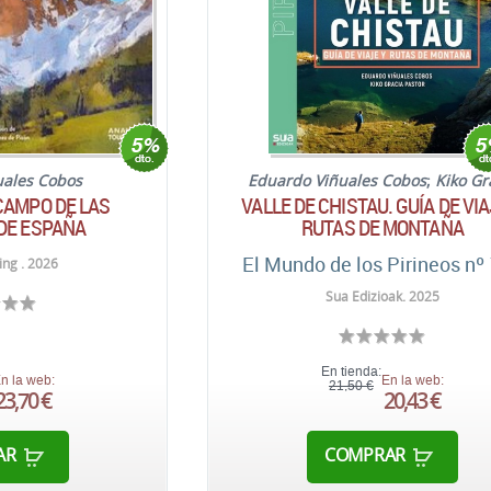
uales Cobos
Eduardo Viñuales Cobos
;
Kiko Gr
CAMPO DE LAS
VALLE DE CHISTAU. GUÍA DE VIA
DE ESPAÑA
RUTAS DE MONTAÑA
El Mundo de los Pirineos nº
ng . 2026
Sua Edizioak. 2025
En tienda:
n la web:
En la web:
21,50 €
23,70 €
20,43 €
AR
COMPRAR