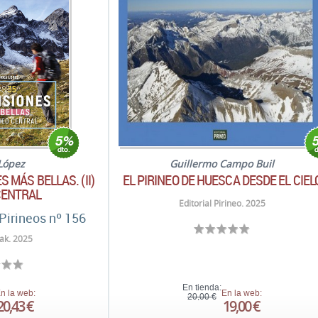
López
Guillermo Campo Buil
 MÁS BELLAS. (II)
EL PIRINEO DE HUESCA DESDE EL CIEL
CENTRAL
Editorial Pirineo. 2025
Pirineos nº 156
ak. 2025
En tienda:
n la web:
En la web:
20,00 €
20,43 €
19,00 €