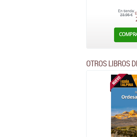
En tienda:
E
23,95 €
COMPR
OTROS LIBROS D