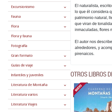
El naturalista, escri
Excursionismo
lo que él considera q
Fauna
patrimonio natural, 
que viran de tonalida
Flora
inmaculadas, flores 
Flora y fauna
El autor nos describ
Fotografía
alrededores, y acom
pirenaicos.
Gran formato
Guías de viaje
OTROS LIBROS D
Infantiles y juveniles
Literatura de Montaña
Literatura varios
Literatura Viajes