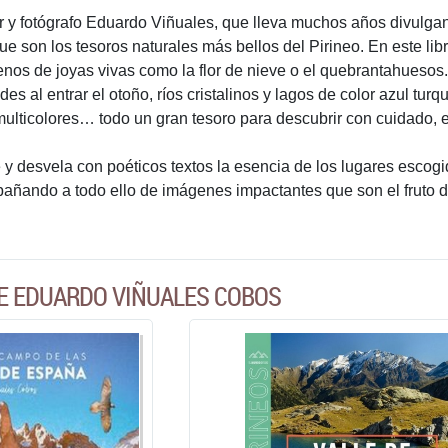
tor y fotógrafo Eduardo Viñuales, que lleva muchos años divulga
ue son los tesoros naturales más bellos del Pirineo. En este lib
llenos de joyas vivas como la flor de nieve o el quebrantahueso
des al entrar el otoño, ríos cristalinos y lagos de color azul tu
multicolores… todo un gran tesoro para descubrir con cuidado, 
e y desvela con poéticos textos la esencia de los lugares escog
pañando a todo ello de imágenes impactantes que son el fruto 
E EDUARDO VIÑUALES COBOS