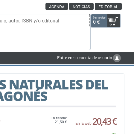
AGENDA
NOTICIAS
EDITORIAL
0 artículos
0 €
scar
Entre en su cuenta de usuario
S NATURALES DEL
RAGONÉS
s
20,43 €
En tienda:
21,50 €
En la web: