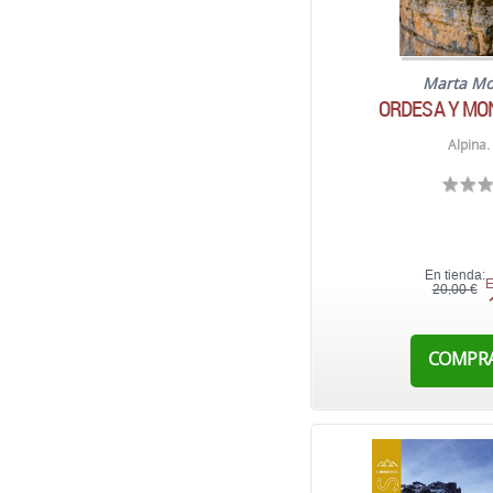
Marta M
ORDESA Y MO
Alpina.
En tienda:
E
20,00 €
COMPR