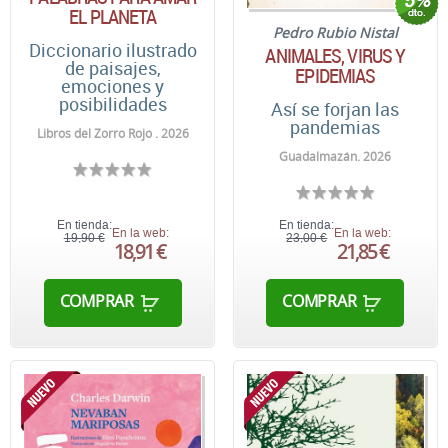
EL PLANETA
Pedro Rubio Nistal
Diccionario ilustrado
ANIMALES, VIRUS Y
de paisajes,
EPIDEMIAS
emociones y
posibilidades
Así se forjan las
pandemias
Libros del Zorro Rojo . 2026
Guadalmazán. 2026
En tienda:
En tienda:
En la web:
En la web:
19,90 €
23,00 €
18,91 €
21,85 €
COMPRAR
COMPRAR