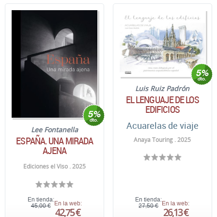
Luis Ruiz Padrón
EL LENGUAJE DE LOS
EDIFICIOS
Acuarelas de viaje
Lee Fontanella
ESPAÑA. UNA MIRADA
Anaya Touring . 2025
AJENA
Ediciones el Viso . 2025
En tienda:
En tienda:
En la web:
En la web:
45,00 €
27,50 €
42,75 €
26,13 €