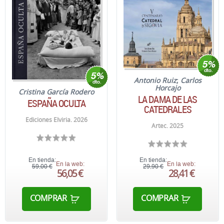
Antonio Ruiz
;
Carlos
Horcajo
Cristina García Rodero
LA DAMA DE LAS
ESPAÑA OCULTA
CATEDRALES
Ediciones Elviria. 2026
Artec. 2025
En tienda:
En tienda:
En la web:
En la web:
59,00 €
29,90 €
56,05 €
28,41 €
COMPRAR
COMPRAR