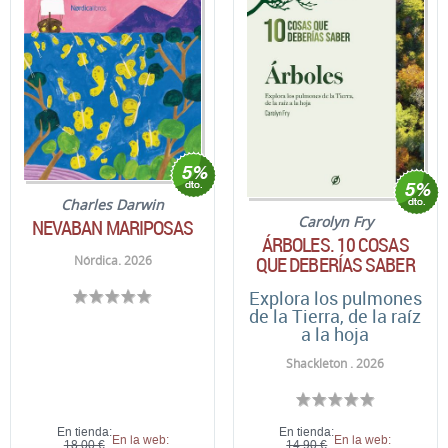
Charles Darwin
Carolyn Fry
NEVABAN MARIPOSAS
ÁRBOLES. 10 COSAS
QUE DEBERÍAS SABER
Nórdica. 2026
Explora los pulmones
de la Tierra, de la raíz
a la hoja
Shackleton . 2026
En tienda:
En tienda:
En la web:
En la web:
18,00 €
14,90 €