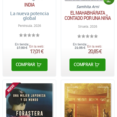
INDIA
Samhita Arni
EL MAHABHÁRATA
La nueva potencia
CONTADO POR UNA NIÑA
global
Península. 2026
Siruela. 2026
En tienda:
En tienda:
En la web:
En la web:
17,90 €
21,95 €
17,01 €
20,85 €
COMPRAR
COMPRAR