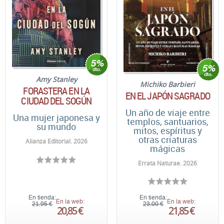
Amy Stanley
Michiko Barbieri
FORASTERA EN LA
EN EL JAPÓN SAGRADO
CIUDAD DEL SOGÚN
Un año de viaje entre
Una mujer japonesa y
templos, santuarios,
su mundo
mitos, espíritus y
otras criaturas
Alianza Editorial. 2026
mágicas
Errata Naturae. 2026
En tienda:
En tienda:
En la web:
En la web:
21,95 €
23,00 €
20,85 €
21,85 €