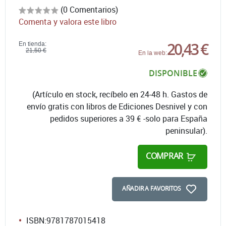
(0 Comentarios)
Comenta y valora este libro
20,43 €
En tienda:
21,50 €
En la web:
DISPONIBLE
(Artículo en stock, recíbelo en 24-48 h. Gastos de
envío gratis con libros de Ediciones Desnivel y con
pedidos superiores a 39 € -solo para España
peninsular).
COMPRAR
AÑADIR A FAVORITOS
ISBN:
9781787015418