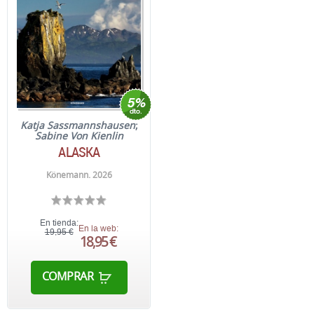
Katja Sassmannshausen
;
Sabine Von Kienlin
ALASKA
Könemann. 2026
En tienda:
En la web:
19,95 €
18,95 €
COMPRAR