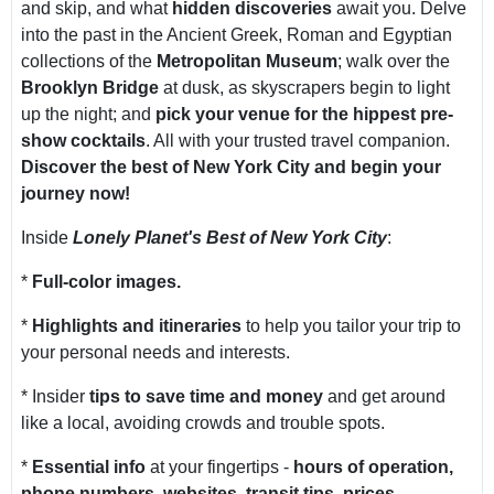
and skip, and what
hidden discoveries
await you. Delve
into the past in the Ancient Greek, Roman and Egyptian
collections of the
Metropolitan Museum
; walk over the
Brooklyn Bridge
at dusk, as skyscrapers begin to light
up the night; and
pick your venue for the hippest pre-
show cocktails
. All with your trusted travel companion.
Discover the best of New York City and begin your
journey now!
Inside
Lonely Planet's Best of New York City
:
*
Full-color images.
*
Highlights and itineraries
to help you tailor your trip to
your personal needs and interests.
* Insider
tips to save time and money
and get around
like a local, avoiding crowds and trouble spots.
*
Essential info
at your fingertips -
hours of operation,
phone numbers, websites, transit tips, prices
.