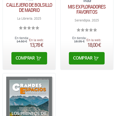
Vvaa
CALLEJERO DE BOLSILLO
MIS EXPLORADORES
DE MADRID
FAVORITOS
La Librería. 2025
Serendipia. 2025
En tienda:
En tienda:
En la web:
En la web:
14,50 €
18,95 €
13,78 €
18,00 €
COMPRAR
COMPRAR