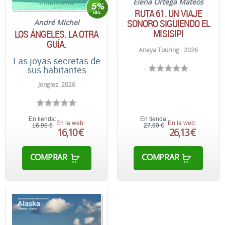
Elena Ortega Mateos
RUTA 61. UN VIAJE
SONORO SIGUIENDO EL
André Michel
MISISIPI
LOS ÁNGELES. LA OTRA
GUÍA.
Anaya Touring . 2026
Las joyas secretas de
sus habitantes
Jonglez. 2026
En tienda:
En tienda:
En la web:
En la web:
16,95 €
27,50 €
16,10 €
26,13 €
COMPRAR
COMPRAR