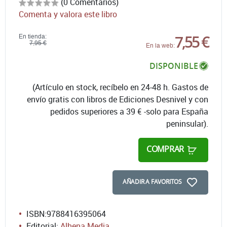
(0 Comentarios)
Comenta y valora este libro
7,55 €
En tienda:
7,95 €
En la web:
DISPONIBLE
(Artículo en stock, recíbelo en 24-48 h. Gastos de
envío gratis con libros de Ediciones Desnivel y con
pedidos superiores a 39 € -solo para España
peninsular).
COMPRAR
AÑADIR A FAVORITOS
ISBN:
9788416395064
Editorial:
Alhena Media