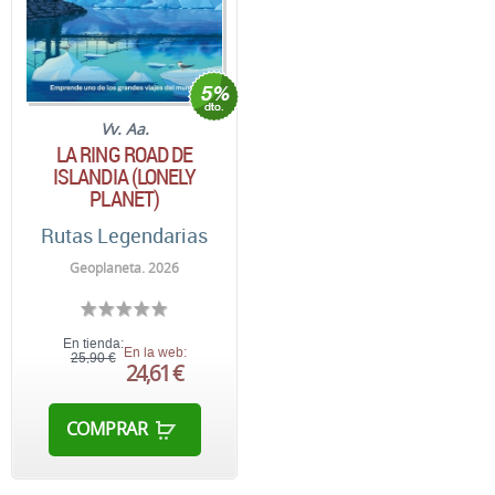
Vv. Aa.
LA RING ROAD DE
ISLANDIA (LONELY
PLANET)
Rutas Legendarias
Geoplaneta. 2026
En tienda:
En la web:
25,90 €
24,61 €
COMPRAR