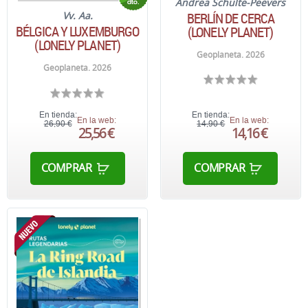
Andrea Schulte-Peevers
BERLÍN DE CERCA
Vv. Aa.
BÉLGICA Y LUXEMBURGO
(LONELY PLANET)
(LONELY PLANET)
Geoplaneta. 2026
Geoplaneta. 2026
En tienda:
En tienda:
En la web:
En la web:
26,90 €
14,90 €
25,56 €
14,16 €
COMPRAR
COMPRAR