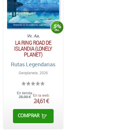
Vv. Aa.
LA RING ROAD DE
ISLANDIA (LONELY
PLANET)
Rutas Legendarias
Geoplaneta. 2026
En tienda:
En la web:
25,90 €
24,61 €
COMPRAR