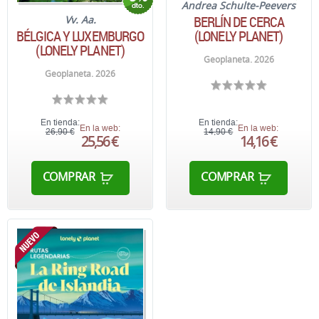
Andrea Schulte-Peevers
BERLÍN DE CERCA
Vv. Aa.
BÉLGICA Y LUXEMBURGO
(LONELY PLANET)
(LONELY PLANET)
Geoplaneta. 2026
Geoplaneta. 2026
En tienda:
En tienda:
En la web:
En la web:
26,90 €
14,90 €
25,56 €
14,16 €
COMPRAR
COMPRAR