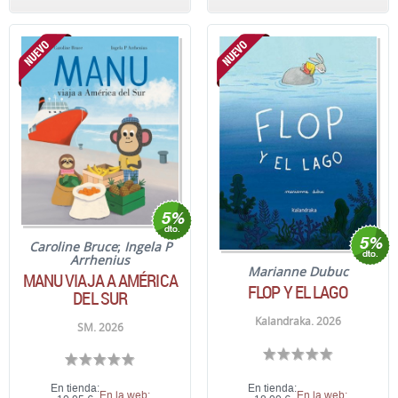
Caroline Bruce
;
Ingela P
Arrhenius
Marianne Dubuc
MANU VIAJA A AMÉRICA
FLOP Y EL LAGO
DEL SUR
Kalandraka. 2026
SM. 2026
En tienda:
En tienda:
En la web:
En la web: