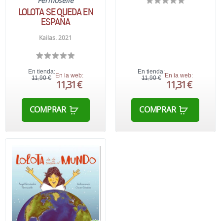
Fermoselle
LOLOTA SE QUEDA EN
ESPAÑA
Kailas. 2021
En tienda:
En tienda:
En la web:
En la web:
11,90 €
11,90 €
11,31 €
11,31 €
COMPRAR
COMPRAR