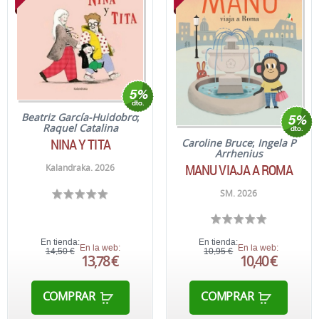
Beatriz García-Huidobro
;
Raquel Catalina
NINA Y TITA
Caroline Bruce
;
Ingela P
Arrhenius
MANU VIAJA A ROMA
Kalandraka. 2026
SM. 2026
En tienda:
En tienda:
En la web:
En la web:
14,50 €
10,95 €
13,78 €
10,40 €
COMPRAR
COMPRAR