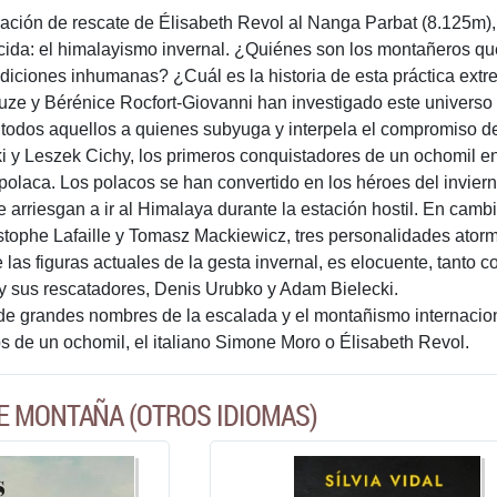
ación de rescate de Élisabeth Revol al Nanga Parbat (8.125m),
cida: el himalayismo invernal. ¿Quiénes son los montañeros qu
ndiciones inhumanas? ¿Cuál es la historia de esta práctica e
uze y Bérénice Rocfort-Giovanni han investigado este universo 
a todos aquellos a quienes subyuga y interpela el compromiso de
ki y Leszek Cichy, los primeros conquistadores de un ochomil en
polaca. Los polacos se han convertido en los héroes del inviern
 arriesgan a ir al Himalaya durante la estación hostil. En camb
tophe Lafaille y Tomasz Mackiewicz, tres personalidades atorme
las figuras actuales de la gesta invernal, es elocuente, tanto 
y sus rescatadores, Denis Urubko y Adam Bielecki.
e grandes nombres de la escalada y el montañismo internaciona
s de un ochomil, el italiano Simone Moro o Élisabeth Revol.
E MONTAÑA (OTROS IDIOMAS)