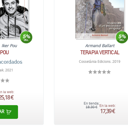
;
Iker Pou
Armand Ballart
 POU
TERAPIA VERTICAL
ncordados
Cossetània Edicions. 2019
ak. 2021
n la web:
25,18 €
En tienda:
En la web:
18,30 €
17,39 €
AR