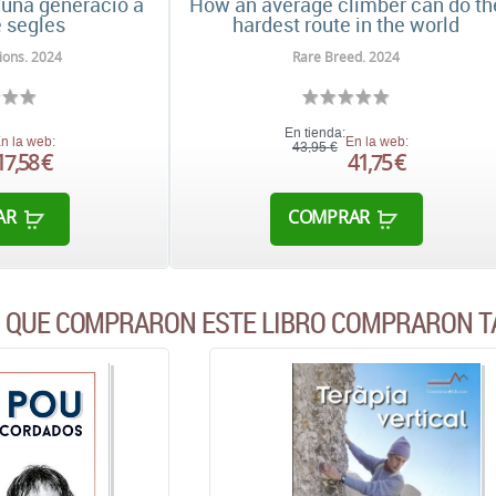
una generació a
How an average climber can do th
e segles
hardest route in the world
ions. 2024
Rare Breed. 2024
En tienda:
n la web:
En la web:
43,95 €
17,58 €
41,75 €
AR
COMPRAR
S QUE COMPRARON ESTE LIBRO COMPRARON T