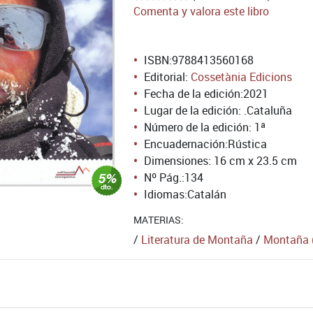
Comenta y valora este libro
ISBN:
9788413560168
Editorial:
Cossetània Edicions
Fecha de la edición:
2021
Lugar de la edición: .Cataluña
Número de la edición:
1ª
Encuadernación:
Rústica
Dimensiones: 16 cm x 23.5 cm
Nº Pág.:
134
Idiomas:
Catalán
MATERIAS:
/
Literatura de Montaña
/
Montaña (