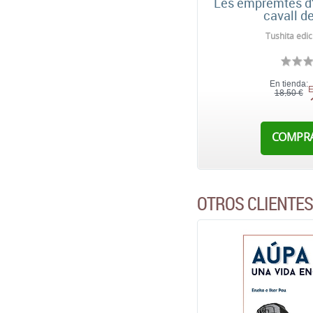
Les empremtes d'
cavall d
Tushita edic
En tienda:
E
18,50 €
COMPR
OTROS CLIENTE