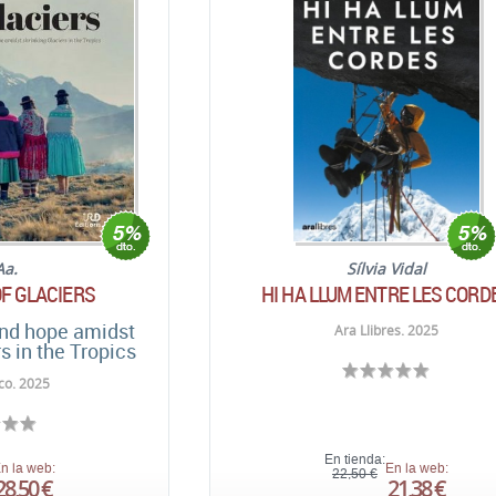
Aa.
Sílvia Vidal
OF GLACIERS
HI HA LLUM ENTRE LES CORD
 and hope amidst
Ara Llibres. 2025
s in the Tropics
co. 2025
En tienda:
n la web:
En la web:
22,50 €
28,50 €
21,38 €