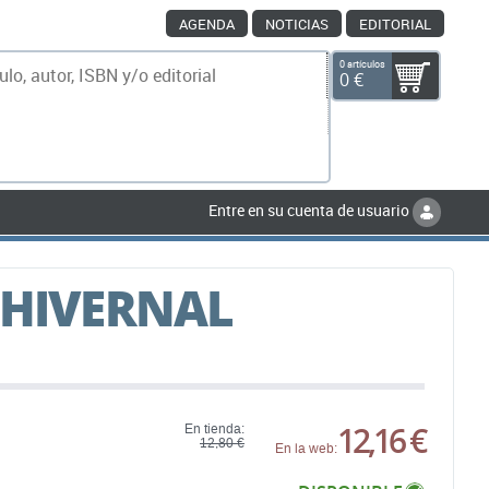
AGENDA
NOTICIAS
EDITORIAL
0 artículos
0 €
scar
Entre en su cuenta de usuario
 HIVERNAL
12,16 €
En tienda:
12,80 €
En la web: