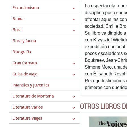
La espectacular oper
Excursionismo
disciplina poco cono
Fauna
afrontar aquellas co
sociedad, Émilie Bro
Flora
Su libro va dirigido 
con Krzysztof Wielic
Flora y fauna
expedición nacional 
Fotografía
pocos escaladores se
Boukreev, Jean-Chris
Gran formato
Simone Moro, una de 
Guías de viaje
con Élisabeth Revol 
Recoge testimonios d
Infantiles y juveniles
primeros con querido
Literatura de Montaña
OTROS LIBROS D
Literatura varios
Literatura Viajes