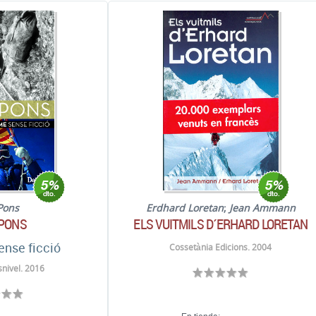
 Pons
Erdhard Loretan
;
Jean Ammann
 PONS
ELS VUITMILS D´ERHARD LORETAN
ense ficció
Cossetània Edicions. 2004
nivel. 2016