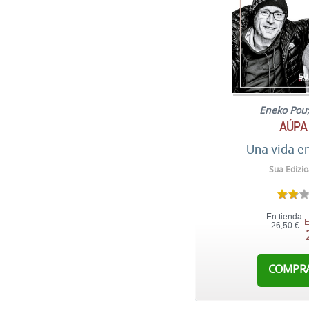
Eneko Pou
AÚPA
Una vida e
Sua Edizio
En tienda:
E
26,50 €
COMPR