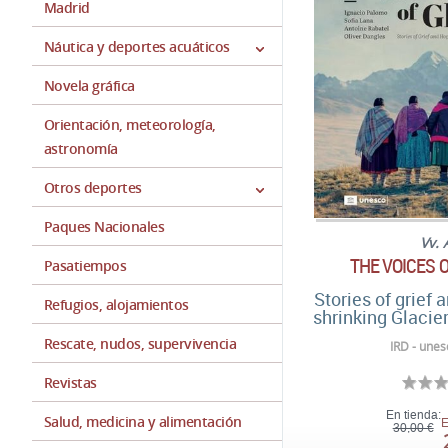
Madrid
Náutica y deportes acuáticos
Novela gráfica
Orientación, meteorología,
astronomía
Otros deportes
Paques Nacionales
Vv. 
THE VOICES 
Pasatiempos
Stories of grief
Refugios, alojamientos
shrinking Glacier
Rescate, nudos, supervivencia
IRD - unes
Revistas
En tienda:
Salud, medicina y alimentación
E
30,00 €