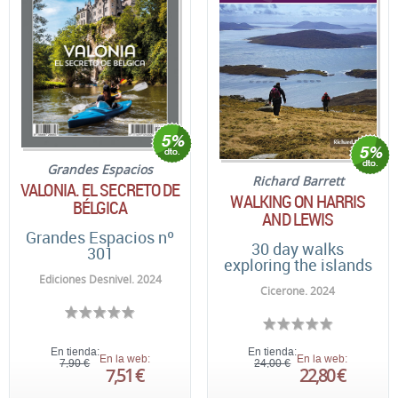
Grandes Espacios
Richard Barrett
VALONIA. EL SECRETO DE
WALKING ON HARRIS
BÉLGICA
AND LEWIS
Grandes Espacios nº
30 day walks
301
exploring the islands
Ediciones Desnivel. 2024
Cicerone. 2024
En tienda:
En tienda:
En la web:
En la web:
7,90 €
24,00 €
7,51 €
22,80 €