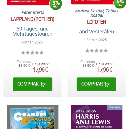
Andrea Kostial
;
Tobias
Peter Mertz
Kostial
LAPPLAND (ROTHER)
LOFOTEN
60 Tages- und
and Vesterålen
Mehrtagestouren
Rother. 2025
Rother. 2026
En tienda:
En tienda:
En la web:
En la web:
18,90 €
18,90 €
17,96 €
17,96 €
COMPRAR
COMPRAR