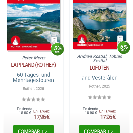
Andrea Kostial
;
Tobias
Peter Mertz
Kostial
LAPPLAND (ROTHER)
LOFOTEN
60 Tages- und
and Vesterålen
Mehrtagestouren
Rother. 2025
Rother. 2026
En tienda:
En tienda:
En la web:
En la web:
18,90 €
18,90 €
17,96 €
17,96 €
COMPRAR
COMPRAR