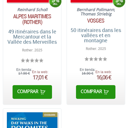
Reinhard Scholl
Bernhard Pollmann
;
Thomas Striebig
ALPES MARITIMES
VOSGES
(ROTHER)
50 itinéraires dans les
49 itinéraires dans le
vallées et en
Mercantour et la
montagne
Vallée des Merveilles
Rother. 2025
Rother. 2025
En tienda:
En tienda:
En la web:
En la web:
17,90 €
16,90 €
17,01 €
16,06 €
COMPRAR
COMPRAR