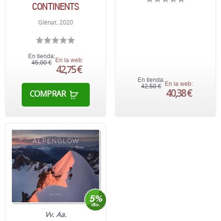
CONTINENTS
Glénat. 2020
En tienda:
En la web:
45,00 €
42,75 €
En tienda:
En la web:
42,50 €
40,38 €
COMPRAR
Vv. Aa.