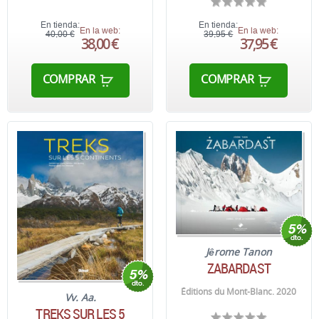
En tienda:
En tienda:
En la web:
En la web:
40,00 €
39,95 €
38,00 €
37,95 €
COMPRAR
COMPRAR
Jêrome Tanon
ZABARDAST
Éditions du Mont-Blanc. 2020
Vv. Aa.
TREKS SUR LES 5