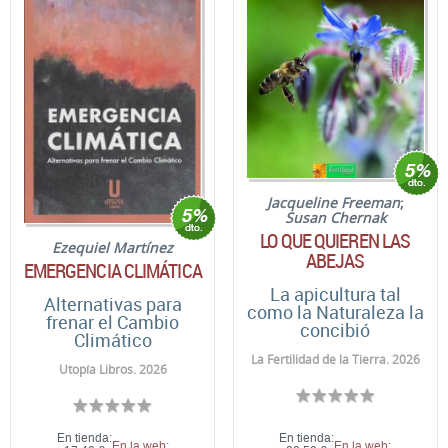
Jacqueline Freeman
;
Susan Chernak
LO QUE QUIEREN LAS
Ezequiel Martínez
ABEJAS
EMERGENCIA CLIMÁTICA
La apicultura tal
Alternativas para
como la Naturaleza la
frenar el Cambio
concibió
Climático
La Fertilidad de la Tierra. 2026
Utopía Libros. 2026
En tienda:
En tienda:
En la web:
En la web: