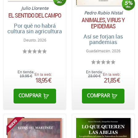
Julio Llorente
Pedro Rubio Nistal
EL SENTIDO DEL CAMPO
ANIMALES, VIRUS Y
Por qué no habrá
EPIDEMIAS
cultura sin agricultura
Así se forjan las
Deusto. 2026
pandemias
Guadalmazán. 2026
En tienda:
En tienda:
En la web:
En la web:
19,95 €
23,00 €
18,95 €
21,85 €
COMPRAR
COMPRAR