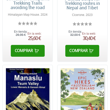
Trekking Trails
Trekking routes in
avoiding the road
Nepal and Tibet
Himalayan Map House. 2024
Cicerone. 2023
En tienda:
En tienda:
En la web:
En la web:
26,95 €
32,00 €
25,60 €
30,40 €
COMPRAR
COMPRAR