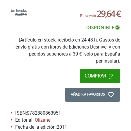
29,64 €
En tienda:
31,20 €
En la web:
DISPONIBLE
(Artículo en stock, recíbelo en 24-48 h. Gastos de
envío gratis con libros de Ediciones Desnivel y con
pedidos superiores a 39 € -solo para España
peninsular).
COMPRAR
AÑADIR A FAVORITOS
ISBN:
9782880863951
Editorial:
Olizane
Fecha de la edición:
2011