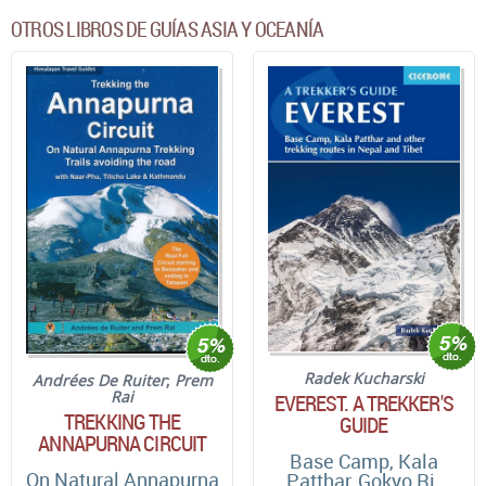
OTROS LIBROS DE GUÍAS ASIA Y OCEANÍA
Radek Kucharski
Andrées De Ruiter
;
Prem
Rai
EVEREST. A TREKKER'S
TREKKING THE
GUIDE
ANNAPURNA CIRCUIT
Base Camp, Kala
On Natural Annapurna
Patthar, Gokyo Ri.