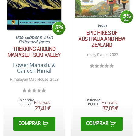
Vvaa
EPIC HIKES OF
Bob Gibbons
;
Siân
AUSTRALIA AND NEW
Pritchard-Jones
ZEALAND
TREKKING AROUND
MANASLU TSUM VALLEY
Lonely Planet. 2022
Lower Manaslu &
Ganesh Himal
Himalayan Map House. 2023
En tienda:
En tienda:
En la web:
En la web:
28,85 €
39,00 €
27,41 €
37,05 €
COMPRAR
COMPRAR