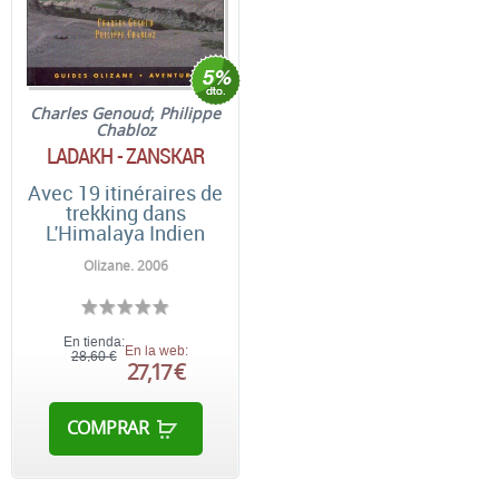
Charles Genoud
;
Philippe
Chabloz
LADAKH - ZANSKAR
Avec 19 itinéraires de
trekking dans
L'Himalaya Indien
Olizane. 2006
En tienda:
En la web:
28,60 €
27,17 €
COMPRAR