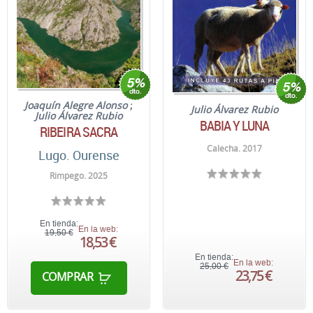
Joaquín Alegre Alonso
;
Julio Álvarez Rubio
Julio Álvarez Rubio
BABIA Y LUNA
RIBEIRA SACRA
Calecha. 2017
Lugo. Ourense
Rimpego. 2025
En tienda:
En la web:
19,50 €
18,53 €
En tienda:
En la web:
25,00 €
23,75 €
COMPRAR