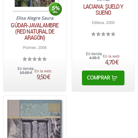
LACIANA: SUELO Y
SUEÑO
Elisa Alegre Saura
Edilesa. 2000
GÚDAR-JAVALAMBRE
(RED NATURAL DE
ARAGÓN)
Prames. 2006
En tienda:
En la web:
4,95 €
4,70 €
En tienda:
En la web:
10,00 €
9,50 €
COMPRAR