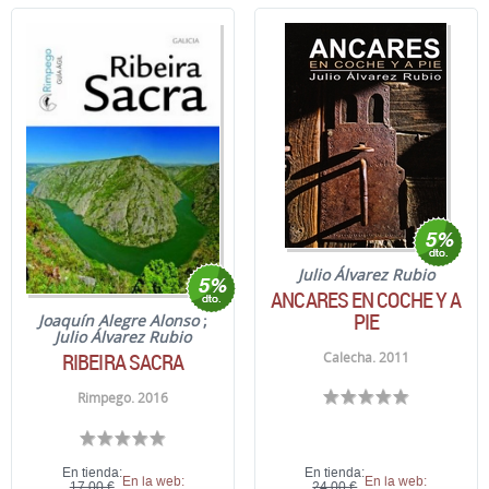
Julio Álvarez Rubio
ANCARES EN COCHE Y A
PIE
Joaquín Alegre Alonso
;
Julio Álvarez Rubio
RIBEIRA SACRA
Calecha. 2011
Rimpego. 2016
En tienda:
En tienda:
En la web:
En la web:
17,00 €
24,00 €