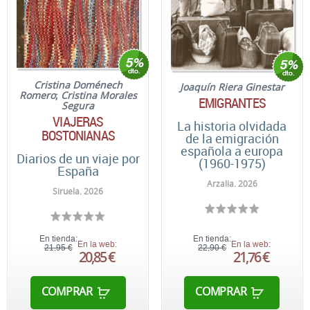
Cristina Doménech
Joaquín Riera Ginestar
Romero
;
Cristina Morales
EMIGRANTES
Segura
VIAJERAS
La historia olvidada
BOSTONIANAS
de la emigración
española a europa
Diarios de un viaje por
(1960-1975)
España
Arzalia. 2026
Siruela. 2026
En tienda:
En tienda:
En la web:
En la web:
21,95 €
22,90 €
20,85 €
21,76 €
COMPRAR
COMPRAR