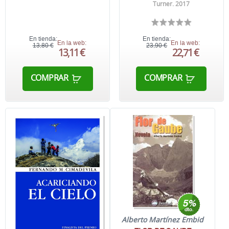
Turner. 2017
En tienda:
En tienda:
En la web:
En la web:
13,80 €
23,90 €
13,11 €
22,71 €
COMPRAR
COMPRAR
Alberto Martínez Embid