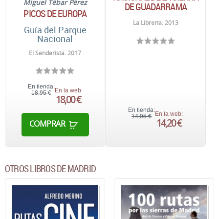
Miguel Tébar Pérez
DE GUADARRAMA
PICOS DE EUROPA
La Librería. 2013
Guía del Parque
Nacional
El Senderista. 2017
En tienda:
En la web:
18,95 €
18,00 €
En tienda:
En la web:
14,95 €
14,20 €
COMPRAR
OTROS LIBROS DE MADRID