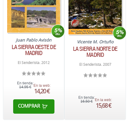
Juan Pablo Avisón
Vicente M. Ortuño
LA SIERRA OESTE DE
LA SIERRA NORTE DE
MADRID
MADRID
El Senderista. 2012
El Senderista. 2007
En tienda:
En la web:
14,95 €
14,20 €
En tienda:
En la web:
16,50 €
15,68 €
COMPRAR