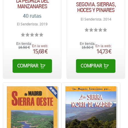
LA PEDRIZA DEL
SEGOVIA. SIERRAS,
MANZANARES
HOCES Y PINARES
40 rutas
El Senderista. 2014
El Senderista. 2019
En tienda:
En tienda:
En la web:
En la web:
16,50 €
15,50 €
15,68 €
14,73 €
COMPRAR
COMPRAR