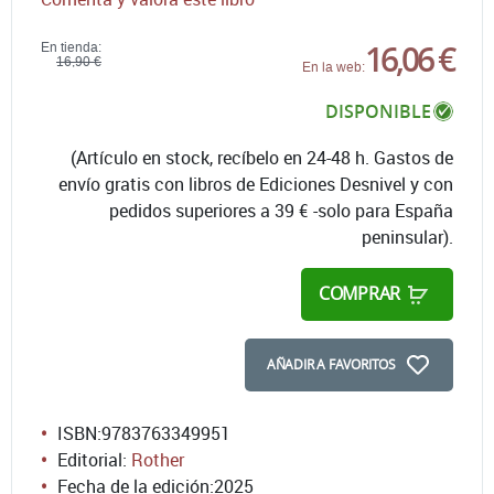
16,06 €
En tienda:
16,90 €
En la web:
DISPONIBLE
(Artículo en stock, recíbelo en 24-48 h. Gastos de
envío gratis con libros de Ediciones Desnivel y con
pedidos superiores a 39 € -solo para España
peninsular).
COMPRAR
AÑADIR A FAVORITOS
ISBN:
9783763349951
Editorial:
Rother
Fecha de la edición:
2025