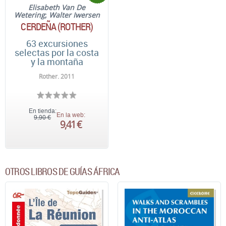
Elisabeth Van De
Wetering
;
Walter Iwersen
CERDEÑA (ROTHER)
63 excursiones
selectas por la costa
y la montaña
Rother. 2011
En tienda:
En la web:
9,90 €
9,41 €
OTROS LIBROS DE GUÍAS ÁFRICA