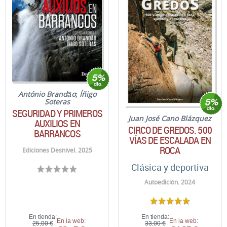
António Brandão
;
Íñigo
Soteras
SEGURIDAD Y PRIMEROS
Juan José Cano Blázquez
AUXILIOS EN
CIRCO DE GREDOS. 500
BARRANCOS
VÍAS DE ESCALADA EN
ROCA
Ediciones Desnivel. 2025
Clásica y deportiva
Autoedición. 2024
En tienda:
En tienda:
En la web:
En la web:
25,00 €
33,00 €