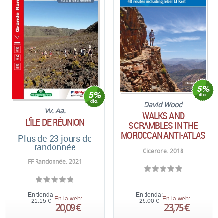
David Wood
Vv. Aa.
WALKS AND
L'ÎLE DE RÉUNION
SCRAMBLES IN THE
MOROCCAN ANTI-ATLAS
Plus de 23 jours de
randonnée
Cicerone. 2018
FF Randonnée. 2021
En tienda:
En tienda:
En la web:
En la web:
21,15 €
25,00 €
20,09 €
23,75 €