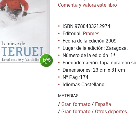
Comenta y valora este libro
ISBN:
9788483212974
Editorial:
Prames
Fecha de la edición:
2009
Lugar de la edición: Zaragoza.
Número de la edición:
1ª
Encuadernación:
Tapa dura con so
Dimensiones: 23 cm x 31 cm
Nº Pág.:
174
Idiomas:
Castellano
MATERIAS:
/
Gran formato
/
España
/
Gran formato
/
Otros deportes