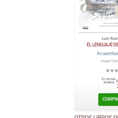
Luis Rui
EL LENGUAJE DE
Acuarelas
Anaya Touri
En tienda:
E
27,50 €
COMPR
OTROS LIBROS D