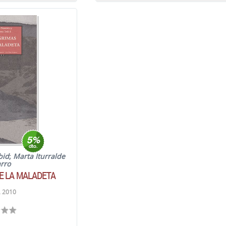
bid
;
Marta Iturralde
rro
E LA MALADETA
. 2010