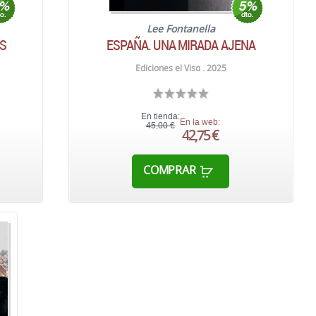
Lee Fontanella
ES
ESPAÑA. UNA MIRADA AJENA
Ediciones el Viso . 2025
En tienda:
En la web:
45,00 €
42,75 €
COMPRAR