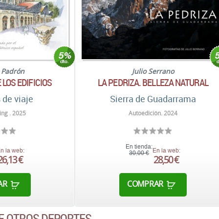
z Padrón
Julio Serrano
 LOS EDIFICIOS
LA PEDRIZA. BELLEZA NATURAL
 de viaje
Sierra de Guadarrama
ng . 2025
Autoedición. 2024
En tienda:
n la web:
En la web:
30,00 €
26,13 €
28,50 €
AR
COMPRAR
E OTROS DEPORTES