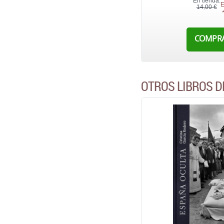
En tienda:
E
14,00 €
COMPR
OTROS LIBROS D