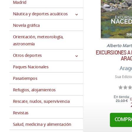
Madrid
Náutica y deportes acuáticos
Novela gráfica
Orientación, meteorología,
astronomía
Alberto Mar
EXCURSIONES A
Otros deportes
ARA
Paques Nacionales
Arag
Sua Edizio
Pasatiempos
Refugios, alojamientos
En tienda:
E
Rescate, nudos, supervivencia
21,10 €
Revistas
COMPR
Salud, medicina y alimentación