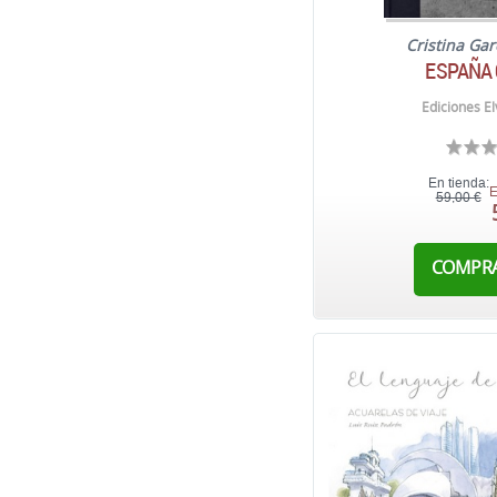
Cristina Ga
ESPAÑA 
Ediciones El
En tienda:
E
59,00 €
COMPR