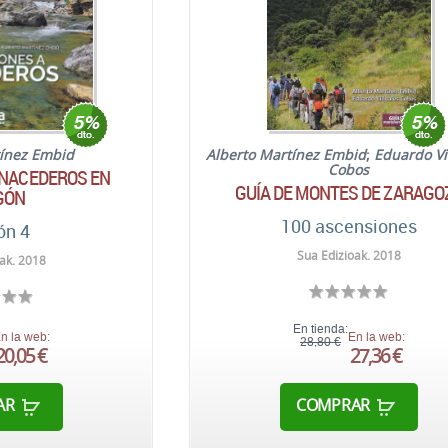
tínez Embid
Alberto Martínez Embid
;
Eduardo Vi
Cobos
 NACEDEROS EN
GUÍA DE MONTES DE ZARAGO
GÓN
100 ascensiones
ón 4
Sua Edizioak. 2018
ak. 2018
En tienda:
n la web:
En la web:
28,80 €
20,05 €
27,36 €
AR
COMPRAR