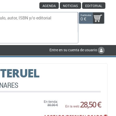
AGENDA
NOTICIAS
EDITORIAL
0 artículos
0 €
scar
Entre en su cuenta de usuario
 TERUEL
INARES
d
28,50 €
En tienda:
30,00 €
En la web: