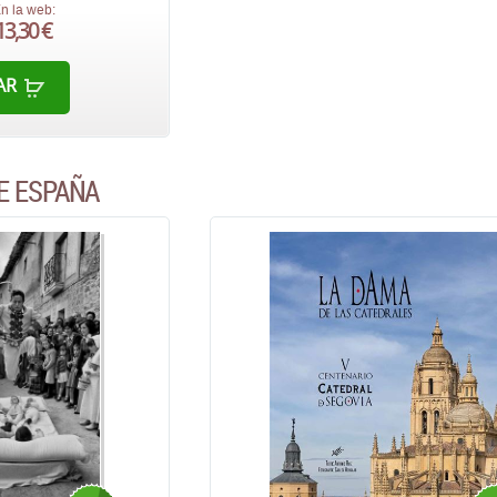
n la web:
13,30 €
AR
E ESPAÑA