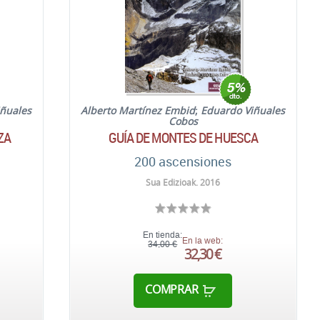
ñuales
Alberto Martínez Embid
;
Eduardo Viñuales
Cobos
ZA
GUÍA DE MONTES DE HUESCA
200 ascensiones
Sua Edizioak. 2016
En tienda:
En la web:
34,00 €
32,30 €
COMPRAR