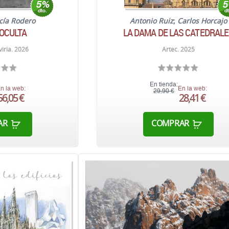
rcía Rodero
Antonio Ruiz
;
Carlos Horcajo
OCULTA
LA DAMA DE LAS CATEDRAL
viria. 2026
Artec. 2025
En tienda:
n la web:
En la web:
29,90 €
56,05 €
28,41 €
AR
COMPRAR