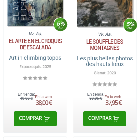
Vv. Aa.
Vv. Aa.
EL ARTE EN EL CROQUIS
LE SOUFFLE DES
DE ESCALADA
MONTAGNES
Art in climbing topos
Les plus belles photos
des hauts lieux
Expocroquis. 2025
Glénat. 2020
En tienda:
En tienda:
En la web:
En la web:
40,00 €
39,95 €
38,00 €
37,95 €
COMPRAR
COMPRAR