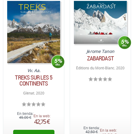
Jêrome Tanon
ZABARDAST
Éditions du Mont-Blanc. 2020
Vv. Aa.
TREKS SUR LES 5
CONTINENTS
Glénat. 2020
En tienda:
En la web:
45,00 €
42,75 €
En tienda:
En la web:
42,50 €