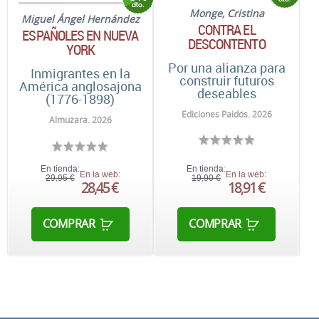
Monge, Cristina
Miguel Ángel Hernández
CONTRA EL
ESPAÑOLES EN NUEVA
DESCONTENTO
YORK
Por una alianza para
Inmigrantes en la
construir futuros
América anglosajona
deseables
(1776-1898)
Ediciones Paidós. 2026
Almuzara. 2026
En tienda:
En tienda:
En la web:
En la web:
29,95 €
19,90 €
28,45 €
18,91 €
COMPRAR
COMPRAR