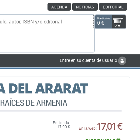
AGENDA
NOTICIAS
EDITORIAL
0 artículos
0 €
scar
Entre en su cuenta de usuario
 DEL ARARAT
 RAÍCES DE ARMENIA
17,01 €
En tienda:
17,90 €
En la web: