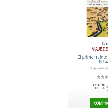
Ege
VIAJE DE
El primer relato
hisp
Línea del Hor
En tienda:
E
15,90 €
COMPR