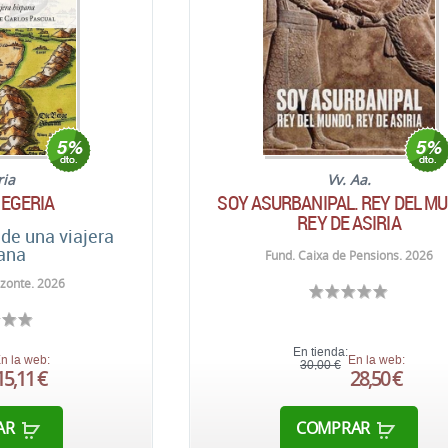
ria
Vv. Aa.
 EGERIA
SOY ASURBANIPAL. REY DEL MU
REY DE ASIRIA
 de una viajera
ana
Fund. Caixa de Pensions. 2026
izonte. 2026
En tienda:
n la web:
En la web:
30,00 €
15,11 €
28,50 €
AR
COMPRAR