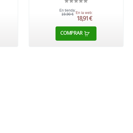
En tienda:
En la web:
19,90 €
18,91 €
COMPRAR