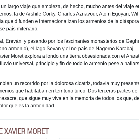
e un largo viaje que empieza, de hecho, mucho antes del viaje en
emos: la de Arshile Gorky, Charles Aznavour, Atom Egoyan, Wil
que difunden e internacionalizan los armenios de la diáspora
se país milenario.
tal, Ereván, y pasando por los fascinantes monasterios de Gegh
ano armenio), el lago Sevan y el no-país de Nagorno Karabaj 
ier Moret explora a fondo una tierra obsesionada con el Ararat
iluvio universal, principio y fin de todo lo armenio pese a hall
mbién un recorrido por la dolorosa cicatriz, todavía muy presen
menios que habitaban en territorio turco. Dos terceras partes 
masacre, que sigue muy viva en la memoria de todos los que, d
dolor que es la armenidad.
E XAVIER MORET