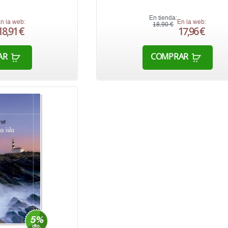
En tienda:
n la web:
En la web:
18,90 €
18,91 €
17,96 €
AR
COMPRAR