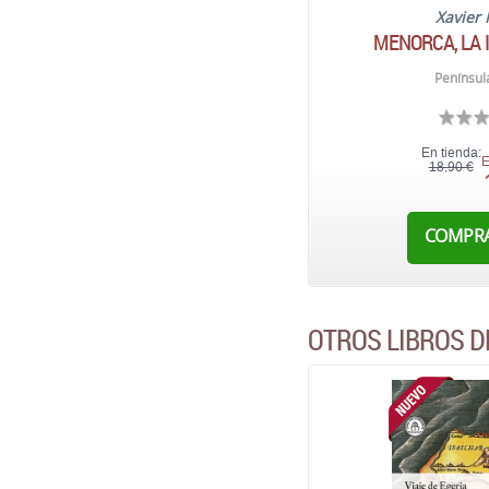
Xavier
MENORCA, LA 
Penínsul
En tienda:
E
18,90 €
COMPR
OTROS LIBROS D