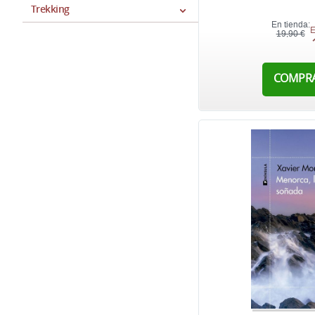
Trekking
En tienda:
E
19,90 €
COMPR