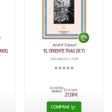
André Tubeuf
NDO,
EL ORIENTE TRAS DE TI
Cielo eléctrico. 2026
En tienda:
En la web:
28,50 €
27,08 €
COMPRAR