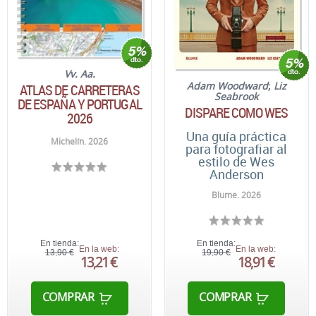
Vv. Aa.
Adam Woodward
;
Liz
ATLAS DE CARRETERAS
Seabrook
DE ESPAÑA Y PORTUGAL
DISPARE COMO WES
2026
Una guía práctica
Michelín. 2026
para fotografiar al
estilo de Wes
Anderson
Blume. 2026
En tienda:
En tienda:
En la web:
En la web:
13,90 €
19,90 €
13,21 €
18,91 €
COMPRAR
COMPRAR