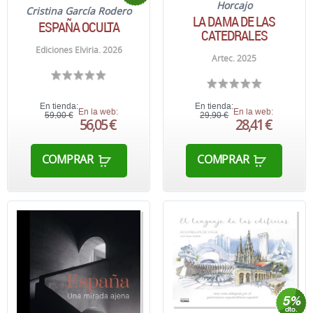
Horcajo
Cristina García Rodero
LA DAMA DE LAS
ESPAÑA OCULTA
CATEDRALES
Ediciones Elviria. 2026
Artec. 2025
En tienda:
En tienda:
En la web:
En la web:
59,00 €
29,90 €
56,05 €
28,41 €
COMPRAR
COMPRAR