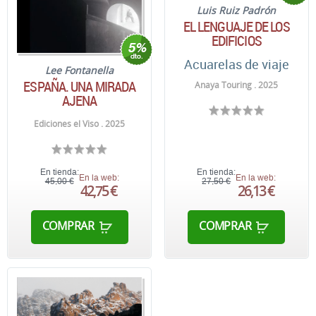
Luis Ruiz Padrón
EL LENGUAJE DE LOS
EDIFICIOS
Acuarelas de viaje
Lee Fontanella
ESPAÑA. UNA MIRADA
Anaya Touring . 2025
AJENA
Ediciones el Viso . 2025
En tienda:
En tienda:
En la web:
En la web:
45,00 €
27,50 €
42,75 €
26,13 €
COMPRAR
COMPRAR