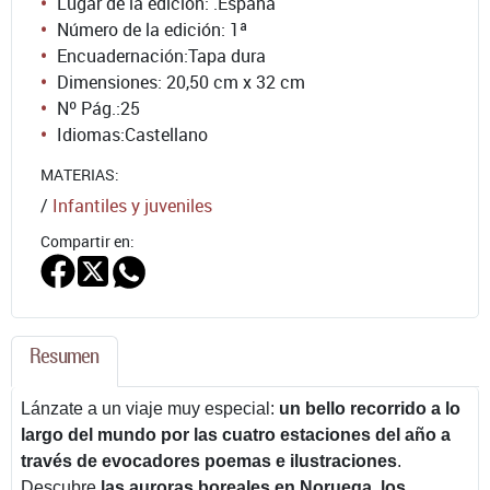
Lugar de la edición: .España
Número de la edición:
1ª
Encuadernación:
Tapa dura
Dimensiones: 20,50 cm x 32 cm
Nº Pág.:
25
Idiomas:
Castellano
MATERIAS:
/
Infantiles y juveniles
Compartir en:
Resumen
Lánzate a un viaje muy especial:
un bello recorrido a lo
largo del mundo por las cuatro estaciones del año a
través de evocadores poemas e ilustraciones
.
Descubre
las auroras boreales en Noruega, los