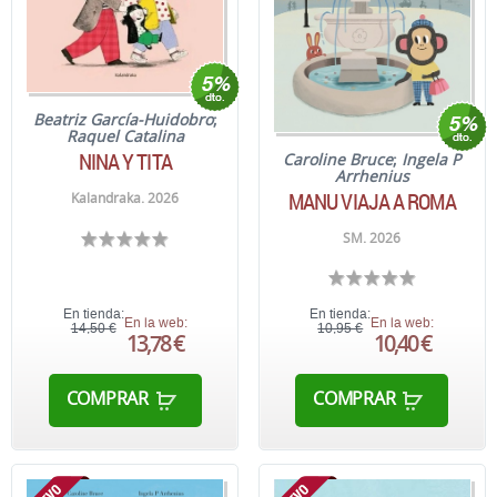
Beatriz García-Huidobro
;
Raquel Catalina
NINA Y TITA
Caroline Bruce
;
Ingela P
Arrhenius
MANU VIAJA A ROMA
Kalandraka. 2026
SM. 2026
En tienda:
En tienda:
En la web:
En la web:
14,50 €
10,95 €
13,78 €
10,40 €
COMPRAR
COMPRAR