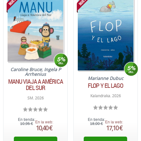
Caroline Bruce
;
Ingela P
Arrhenius
Marianne Dubuc
MANU VIAJA A AMÉRICA
FLOP Y EL LAGO
DEL SUR
Kalandraka. 2026
SM. 2026
En tienda:
En tienda:
En la web:
En la web:
10,95 €
18,00 €
10,40 €
17,10 €