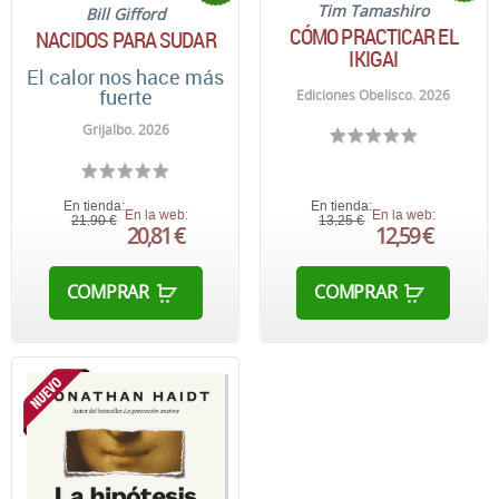
Tim Tamashiro
Bill Gifford
CÓMO PRACTICAR EL
NACIDOS PARA SUDAR
IKIGAI
El calor nos hace más
fuerte
Ediciones Obelisco. 2026
Grijalbo. 2026
En tienda:
En tienda:
En la web:
En la web:
21,90 €
13,25 €
20,81 €
12,59 €
COMPRAR
COMPRAR