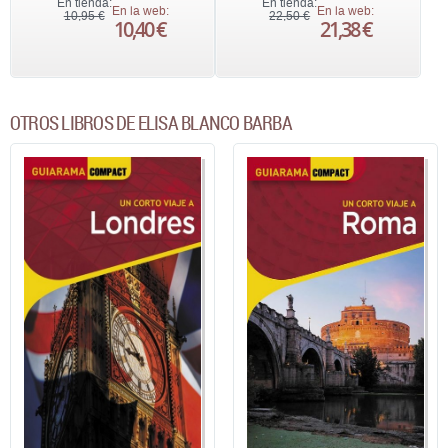
En tienda:
En tienda:
En la web:
En la web:
10,95 €
22,50 €
10,40 €
21,38 €
OTROS LIBROS DE ELISA BLANCO BARBA