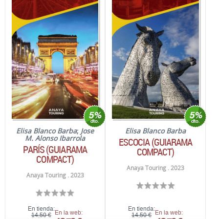
Elisa Blanco Barba
;
Jose
Elisa Blanco Barba
M. Alonso Ibarrola
ESCOCIA (GUIARAMA
PARÍS (GUIARAMA
COMPACT)
COMPACT)
Anaya Touring . 2023
Anaya Touring . 2023
En tienda:
En tienda:
En la web:
En la web:
14,50 €
14,50 €