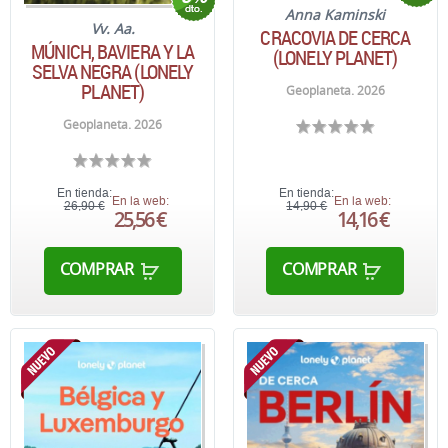
Anna Kaminski
Vv. Aa.
CRACOVIA DE CERCA
MÚNICH, BAVIERA Y LA
(LONELY PLANET)
SELVA NEGRA (LONELY
PLANET)
Geoplaneta. 2026
Geoplaneta. 2026
En tienda:
En tienda:
En la web:
En la web:
26,90 €
14,90 €
25,56 €
14,16 €
COMPRAR
COMPRAR