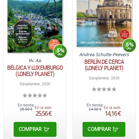
Andrea Schulte-Peevers
BERLÍN DE CERCA
Vv. Aa.
BÉLGICA Y LUXEMBURGO
(LONELY PLANET)
(LONELY PLANET)
Geoplaneta. 2026
Geoplaneta. 2026
En tienda:
En tienda:
En la web:
En la web:
26,90 €
14,90 €
25,56 €
14,16 €
COMPRAR
COMPRAR