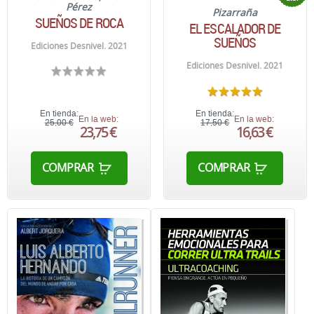
Pérez
Pizarraña
SUEÑOS DE ROCA
EL ESCALADOR DE
SUEÑOS
Ediciones Desnivel. 2021
Ediciones Desnivel. 2021
En tienda:
En tienda:
En la web:
En la web:
25,00 €
17,50 €
23,75 €
16,63 €
COMPRAR
COMPRAR