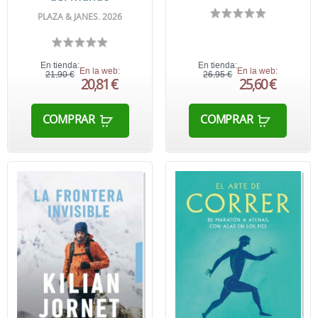
PLAZA & JANES. 2026
En tienda:
En tienda:
En la web:
En la web:
21,90 €
26,95 €
20,81 €
25,60 €
COMPRAR
COMPRAR