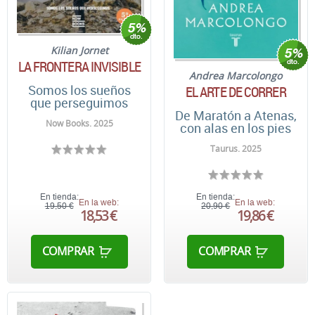
Kilian Jornet
LA FRONTERA INVISIBLE
Andrea Marcolongo
Somos los sueños
EL ARTE DE CORRER
que perseguimos
De Maratón a Atenas,
Now Books. 2025
con alas en los pies
Taurus. 2025
En tienda:
En tienda:
En la web:
En la web:
19,50 €
20,90 €
18,53 €
19,86 €
COMPRAR
COMPRAR