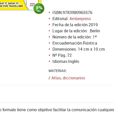
ISBN:
9783980965576
Editorial:
Amberpress
Fecha de la edición:
2019
Lugar de la edición: .Berlin
Número de la edición:
1ª
Encuadernación:
Rústica
Dimensiones: 14 cm x 10 cm
Nº Pág.:
72
Idiomas:
Inglés
MATERIAS:
/
Atlas, diccionarios
do formato tiene como objetivo facilitar la comunicación cualqui