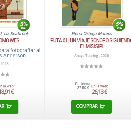
d
;
Liz Seabrook
Elena Ortega Mateos
COMO WES
RUTA 61. UN VIAJE SONORO SIGUIEND
EL MISISIPI
ara fotografiar al
es Anderson
Anaya Touring . 2026
 2026
En tienda:
n la web:
En la web:
27,50 €
18,91 €
26,13 €
AR
COMPRAR