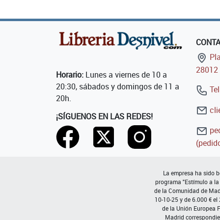
CONT
Pla
28012 
Horario:
Lunes a viernes de 10 a
20:30, sábados y domingos de 11 a
Tel
20h.
cli
¡SÍGUENOS EN LAS REDES!
ped
(pedido
La empresa ha sido be
programa "Estímulo a la
de la Comunidad de Madri
10-10-25 y de 6.000 € el
de la Unión Europea 
Madrid correspondie