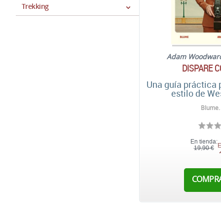
Trekking
Adam Woodwar
DISPARE 
Una guía práctica p
estilo de W
Blume.
En tienda:
E
19,90 €
COMPR