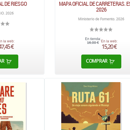
L DE RIESGO
MAPA OFICIAL DE CARRETERAS. 
2026
iO. 2026
Ministerio de Fomento. 2026
En tienda:
n la web:
En la web:
16,00 €
47,45 €
15,20 €
AR
COMPRAR