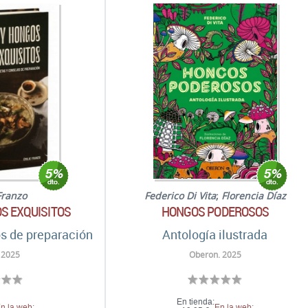
Franzo
Federico Di Vita
;
Florencia Díaz
S EXQUISITOS
HONGOS PODEROSOS
s de preparación
Antología ilustrada
 2025
Oberon. 2025
En tienda:
n la web:
En la web: