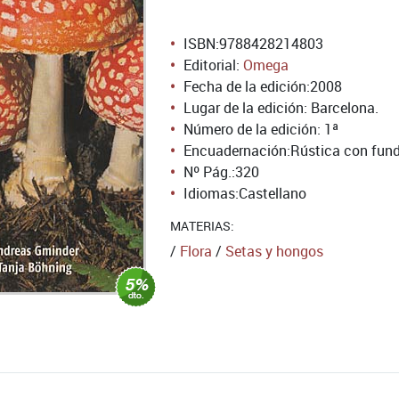
ISBN:
9788428214803
Editorial:
Omega
Fecha de la edición:
2008
Lugar de la edición: Barcelona.
Número de la edición:
1ª
Encuadernación:
Rústica con fund
Nº Pág.:
320
Idiomas:
Castellano
MATERIAS:
/
Flora
/
Setas y hongos