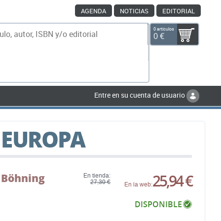
AGENDA
NOTICIAS
EDITORIAL
0 artículos
0 €
scar
Entre en su cuenta de usuario
 EUROPA
 Böhning
25,94 €
En tienda:
27,30 €
En la web:
DISPONIBLE