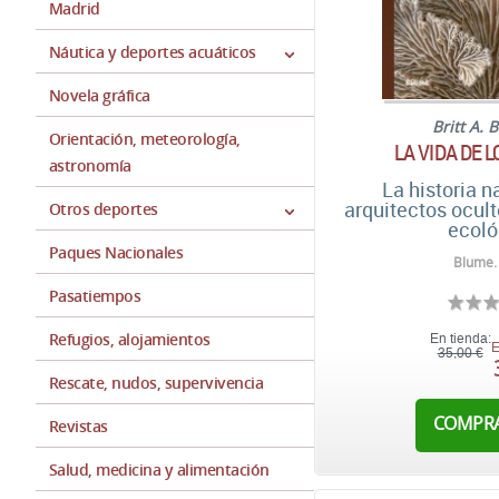
Madrid
Náutica y deportes acuáticos
Novela gráfica
Britt A.
Orientación, meteorología,
LA VIDA DE 
astronomía
La historia n
arquitectos ocult
Otros deportes
ecoló
Paques Nacionales
Blume.
Pasatiempos
Refugios, alojamientos
En tienda:
E
35,00 €
Rescate, nudos, supervivencia
COMPR
Revistas
Salud, medicina y alimentación