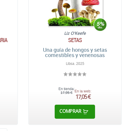
Liz O'Keefe
RRIA
SETAS
Una guía de hongos y setas
comestibles y venenosas
Libsa. 2025
En tienda:
En la web:
17,95 €
17,05 €
COMPRAR