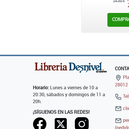
24,90 €
COMPR
CONT
Pla
28012 
Horario:
Lunes a viernes de 10 a
20:30, sábados y domingos de 11 a
Tel
20h.
cli
¡SÍGUENOS EN LAS REDES!
ped
(pedido