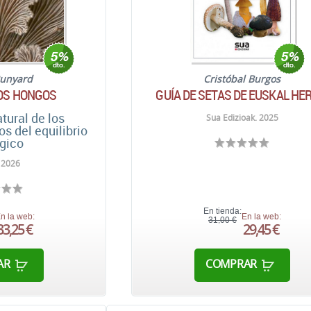
 Bunyard
Cristóbal Burgos
LOS HONGOS
GUÍA DE SETAS DE EUSKAL HE
atural de los
Sua Edizioak. 2025
os del equilibrio
gico
 2026
En tienda:
n la web:
En la web:
31,00 €
33,25 €
29,45 €
AR
COMPRAR