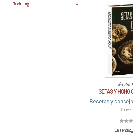
Trekking
Émilie 
SETAS Y HONGO
Recetas y consejo
Blume.
En tienda:
E